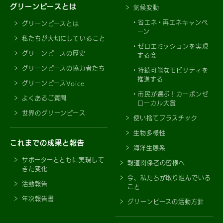
グリーンピースとは
気候変動
省エネ・再エネキャンペ
グリーンピースとは
ーン
私たちが大切にしていること
ゼロエミッションを実現
グリーンピースの歴史
する会
グリーンピースの協力者たち
持続可能なモビリティを
推進する
グリーンピースVoice
市民が選ぶ！カーボンゼ
よくあるご質問
ローカル大賞
世界のグリーンピース
使い捨てプラスチック
生物多様性
これまでの成果と報告
海洋生態系
サポーターとともに実現して
報道関係者の皆様へ
きた変化
今、私たちが取り組んでいる
活動報告
こと
年次報告書
グリーンピースの活動方針