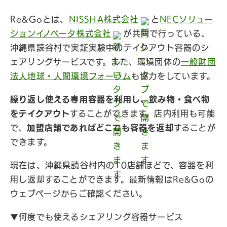
Re&Goとは、
NISSHA株式会社
と
NECソリュー
ションイノベータ株式会社
が共同で行っている、
沖縄県読谷村で実証実験中のテイクアウト容器のシ
ェアリングサービスです。また、環境団体の
一般財団
法人地球・人間環境フォーラム
も協力をしています。
繰り返し使える専用容器を利用し、飲み物・食べ物
をテイクアウト
することができます。店内利用も可能
で、
加盟店舗であればどこでも容器を返却
することが
できます。
現在は、沖縄県読谷村内の10店舗ほどで、容器を利
用し返却することができます。最新情報はRe&Goの
ウェブページからご確認ください。
▼何度でも使えるシェアリング容器サービス