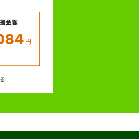
支援金額
,084
円
る