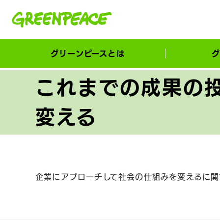
本文へ移動
グリーンピースとは
グ
市民が選ぶ！カーボンゼローカル大賞
これまでの成果の
変える
企業にアプローチして社会の仕組みを変えるに関