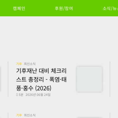
캠페인
후원/참여
소식/뉴
기후
최신소식
기후재난 대비 체크리
스트 총정리 - 폭염·태
풍·홍수 (2026)
5분
2026년 06월 24일
기후
최신소식