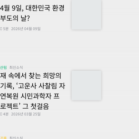
4월 9일, 대한민국 환경
부도의 날?
5분
2026년 04월 09일
산림
최신소식
재 속에서 찾는 희망의
기록, ‘고운사 사찰림 자
연복원 시민과학자 프
로젝트’ 그 첫걸음
4분
2026년 03월 25일
기후
최신소식