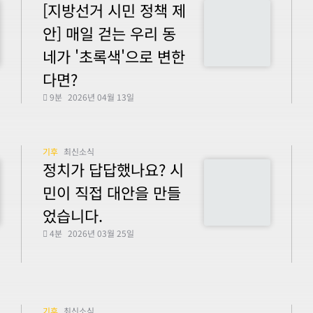
[지방선거 시민 정책 제
안] 매일 걷는 우리 동
네가 '초록색'으로 변한
다면?
9분
2026년 04월 13일
기후
최신소식
정치가 답답했나요? 시
민이 직접 대안을 만들
었습니다.
4분
2026년 03월 25일
기후
최신소식