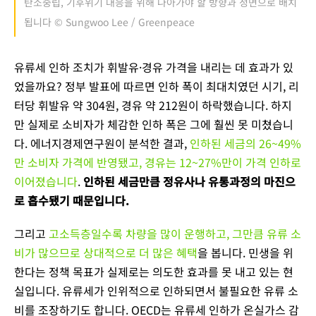
탄소중립, 기후위기 대응을 위해 나아가야 할 방향과 정면으로 배치
됩니다 © Sungwoo Lee / Greenpeace
유류세 인하 조치가 휘발유·경유 가격을 내리는 데 효과가 있
었을까요? 정부 발표에 따르면 인하 폭이 최대치였던 시기, 리
터당 휘발유 약 304원, 경유 약 212원이 하락했습니다. 하지
만 실제로 소비자가 체감한 인하 폭은 그에 훨씬 못 미쳤습니
다. 에너지경제연구원이 분석한 결과,
인하된 세금의 26~49%
만 소비자 가격에 반영됐고, 경유는 12~27%만이 가격 인하로
이어졌습니다
.
인하된 세금만큼 정유사나 유통과정의 마진으
로 흡수됐기 때문입니다.
그리고
고소득층일수록 차량을 많이 운행하고, 그만큼 유류 소
비가 많으므로 상대적으로 더 많은 혜택
을 봅니다. 민생을 위
한다는 정책 목표가 실제로는 의도한 효과를 못 내고 있는 현
실입니다. 유류세가 인위적으로 인하되면서 불필요한 유류 소
비를 조장하기도 합니다. OECD는 유류세 인하가 온실가스 감