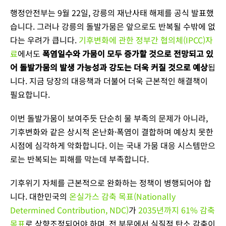
행정안전부는 9월 22일, 강릉의 재난사태 해제를 공식 발표했
습니다. 그러나 강릉의 돌발가뭄은 앞으로도 반복될 수밖에 없
다는 우려가 큽니다.
기후변화에 관한 정부간 협의체(IPCC)자
료
에서도
폭염일수와 가뭄이 모두 증가할 것으로 전망되고 있
어 돌발가뭄의 발생 가능성과 강도는 더욱 커질 것으로 예상
됩
니다. 지금 당장의 대응책과 더불어 더욱 근본적인 해결책이
필요합니다.
이번 돌발가뭄이 보여주듯 단순히 물 부족의 문제가 아니라,
기후변화와 같은 상시적 온난화·폭염이 결합하며 예상치 못한
시점에 심각하게 악화합니다. 이는 국내 가뭄 대응 시스템만으
로는 반복되는 피해를 막는데 부족합니다.
기후위기 자체를 근본적으로 완화하는 정책이 병행되어야 합
니다. 대한민국의
온실가스 감축 목표(Nationally
Determined Contribution, NDC)
가
2035년까지 61% 감축
목표
로 상향조정되어야 하며, 전 부문에서 실질적 탄소 감축이