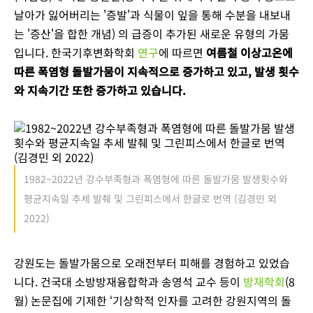
날아가 잃어버리는 '증발'과 식물이 잎을 통해 수분을 내보내
는 '증산'을 합한 개념) 의 급증이 추가된 새로운 유형의 가뭄
입니다. 한국기후변화학회
연구
에 따르면
여름철 이상고온에
따른 폭염형 돌발가뭄이 지속적으로 증가하고 있고, 발생 횟수
와 지속기간 또한 증가하고 있습니다.
1982~2022년 강수부족형과 폭염형에 따른 돌발가뭄 발생횟수와
평균지속일 추세 발췌 및 그린피스에서 한글로 번역 (김경민 외
2022)
강원도는 돌발가뭄으로 오래전부터 피해를 경험하고 있었습
니다. 건국대 소방방재융합학과 송영석 교수 등이
방재학회
(8
월) 논문집에 기제한 ‘기상학적 인자를 고려한 강원지역의 돌