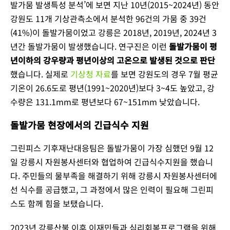
발가뭄 발생특성 분석’에 보면 지난 10년(2015~2024년) 동안
강원도 11개 기상관측소에서 분석한 96건의 가뭄 중 39건
(41%)이 돌발가뭄이었고 강릉은 2018년, 2019년, 2024년 3
년간 돌발가뭄이 발생했습니다. 연구진은 이런
돌발가뭄이 평
년이하의 강우량과 평년이상의 고온으로 발생된 것으로 판단
했습니다. 실제로
기상청 자료
를 보면 강원도의 경우 7월 평균
기온이 26.6도로 평년(1991~2020년)보다 3~4도 높았고, 강
수량은 131.1mm로 평년보다 67~151mm 낮았습니다.
돌발가뭄 현장에서의 긴급식수 지원
그린피스 기후재난대응팀은 돌발가뭄이 가장 심했던 9월 12
일 강릉시 자원봉사센터와 협업하여 긴급식수지원을 했습니
다. 주민들의 물부족을 해결하기 위해 강릉시 자원봉사센터에
선 식수를 공급했고, 그 과정에서 많은 인력이 필요해 그린피
스도 함께 힘을 보탰습니다.
2023년 강릉산불 이후 이재민들과 심리회복프로그램을 위해