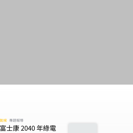
氣候
專題報導
富士康 2040 年綠電