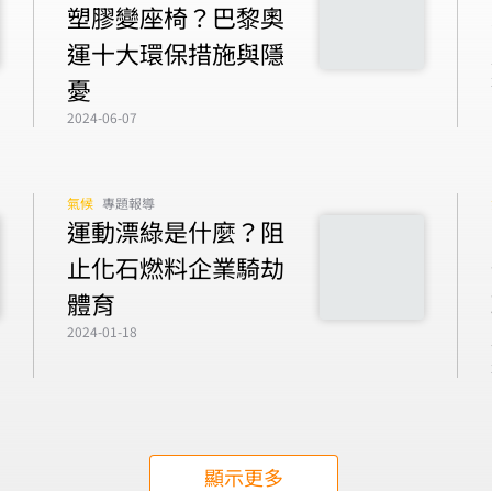
塑膠變座椅？巴黎奧
運十大環保措施與隱
憂
2024-06-07
氣候
專題報導
運動漂綠是什麼？阻
止化石燃料企業騎劫
體育
2024-01-18
顯示更多