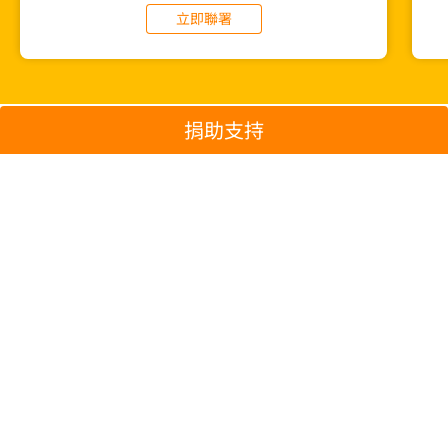
立即聯署
捐助支持
2020年至今的氣候成果
2021-09-03
2021-05-27
氣候
含鉛汽油百載毒
氣候公義勝訴！氣候危機問責：
120萬人早死
Shell須大幅減排