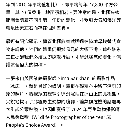
年到 2010 年平均值相比），即平均每年 77,800 平方公
里，與 70 個香港土地面積相若。要注意的是，北極海冰
範圍會隨着不同季節、年份的變化，並受到大氣和海洋等
環境因素左右而存在個別差異。
最近有研究顯示，儘管北極熊嘗試透過在陸地尋找替代食
物來調適，牠們的體重仍顯然易見的大幅下滑，這些跡象
正正提醒我們必須立即採取行動，才能減緩氣候變化，保
護這個偉大的物種。
一張來自英國業餘攝影師 Nima Sarikhani 的攝影作品
「冰床」，就是最好的證明。這張在觀眾心中留下深刻印
象的照片，將觀眾的視線引導到沉睡在冰山上的北極熊，
尖銳地揭示了北極野生動物的脆弱，讓氣候危機的話題再
次引起公眾熱議，也因此贏得了 2024 年野生動物攝影師
人民選擇獎（Wildlife Photographer of the Year 59
People's Choice Award）。