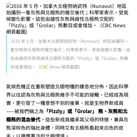
2016 年 5 月，加拿大北極努納武特（Nunavut）地區拍攝到一
隻灰熊與北極熊的雜交後代；科學家表示，受氣候變化影響，這
些由雄性灰熊與雌性北極熊交配的「Pizzly」或「Grolar」熊數
目或會增加。（
CBC
News 網頁截圖)
氣候危機正在重新塑造北極物種的棲息地分佈，因此科學
界以往認為灰熊與北極熊幾乎不可能的接觸，已經成為現
實，更引發了一種意想不到的後果，就是生物界新成員
——被我們稱之為
「Pizzly」或「Grolar」 熊、灰熊和北
極熊的混血後代
。這些新成員繼承其父母的特徵，兼具灰
熊深棕色的強壯身體，同時又有北極熊看起來白色的皮
毛，以適應寒冷的北極環境。