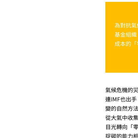
為對抗氣
基金組織（I
成本的「
氣候危機的
連IMF也出
變的自然方法》（
從大氣中收
目光轉向「
捉碳的能力