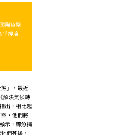
國際貨幣
一個合乎經濟
止蝕」，最近
《解決氣候轉
，文章指出，相比起
方案，他們將
顯示，鯨魚捕
當牠們死後，