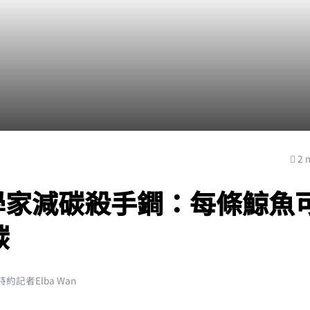
2 
學家減碳殺手鐧：每條鯨魚
碳
約記者Elba Wan