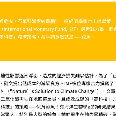
候危機，不單科學家絞盡腦汁，連經濟學家也出謀獻策！
nternational Monetary Fund, IMF）最近就力推
零科技」減碳策略，殺手鐧竟然就是——鯨魚！
災難性影響逐漸浮面，造成的經濟損失難以估計，為了「
手，發文提出低成本的減碳良方。IMF多位專家合力撰寫了
"Nature’s Solution to Climate Change"）
集二氧化碳再埋在地底這昂貴、且成效成疑的「高科技」
零科技」的策略——保育鯨魚！有海洋生物學家的研究結果
相當驚人，特別是大型的鯨魚，牠們畢生在體內累積碳，