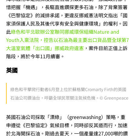
惜把握「機遇」，長驅直進鑽探更多石油，除了背棄簽署
《巴黎協定》的減排承諾，更違反挪威憲法明文指出「國
家須保護人民及其後代享有安全與健康環境」的權利。因
此
綠色和平北歐辦公室聯同挪威環保組織Nature and
Youth入稟法院，控告以石油為最主要出口貨品暨全球第7
大溫室氣體「出口國」挪威政府違憲
，案件目前正值上訴
階段，將於今年11月續審。
英國
綠色和平攀爬行動者6月登上位於蘇格蘭Cromarty Firth的英國
石油公司鑽油台，呼籲全球民眾關注氣候危機。© Greenpeace
英國石油公司採取「漂綠」（greenwashing）策略，重
申遵從《巴黎協定》氣候目標，同時卻反其道而行，加速
於北海開採石油。剛過去夏天，一個產量達27,000噸的鑽