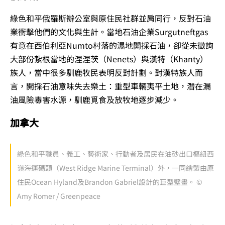
綠色和平俄羅斯辦公室與原住民社群並肩同行，反對石油
業衝擊他們的文化與生計。當地石油企業Surgutneftgas
有意在西伯利亞Numto村落的濕地開採石油，卻從未徵詢
大部份紮根當地的涅涅茨（Nenets）與漢特（Khanty）
族人，當中很多馴鹿牧民表明反對計劃。對漢特族人而
言，開採石油意味失去樂土：重型車輛夷平土地，潛在漏
油風險毒害水源，馴鹿覓食及放牧地逐步減少。
加拿大
綠色和平職員、義工、藝術家、行動者及居民在油砂出口樞紐西
嶺海運碼頭（West Ridge Marine Terminal）外，一同繪製由原
住民Ocean Hyland及Brandon Gabriel設計的巨型壁畫。 ©
Amy Romer / Greenpeace