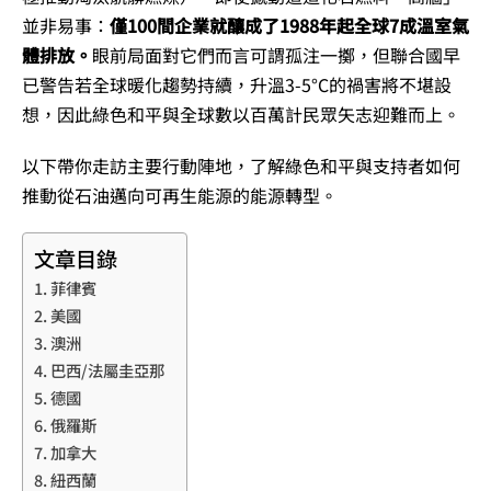
並非易事：
僅100間企業就釀成了1988年起全球7成溫室氣
體排放。
眼前局面對它們而言可謂孤注一擲，但聯合國早
已警告若全球暖化趨勢持續，升溫3-5°C的禍害將不堪設
想，因此綠色和平與全球數以百萬計民眾矢志迎難而上。
以下帶你走訪主要行動陣地，了解綠色和平與支持者如何
推動從石油邁向可再生能源的能源轉型。
文章目錄
菲律賓
美國
澳洲
巴西/法屬圭亞那
德國
俄羅斯
加拿大
紐西蘭