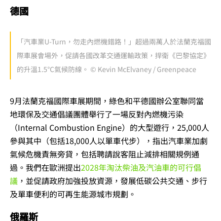
德國
「汽車業U-Turn，勿走內燃機錯路！」超過兩萬人於法蘭克福國
際車展會場外，促請各國改革交通運輸政策，捍衛《巴黎協定》
的升溫1.5°C氣候防線。 © Kevin McElvaney / Greenpeace
9月法蘭克福國際車展期間，綠色和平德國辦公室聯同當
地環保及交通倡議團體舉行了一場反對內燃機污染
（Internal Combustion Engine）的大型遊行，25,000人
參與其中（包括18,000人以單車代步），指出汽車業加劇
氣候危機責無旁貸，包括聘請說客阻止減排相關規例通
過。我們在歐洲提出
2028年淘汰柴油及汽油車的可行倡
議
，並促請政府加強投放資源，發展低碳公共交通、步行
及單車便利的可再生能源城市規劃。
俄羅斯