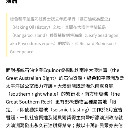
澳洲
綠色和平船艦彩虹勇士號去年底舉行「讓石油成為歷史」
（Making Oil History）之旅，其間在大澳洲灣袋鼠島
（Kangaroo Island）難得捕捉到葉海龍（Leafy Seadragon,
aka Phycodurus eques）的蹤影。 © Richard Robinson /
Greenpeace
面對挪威石油企業Equinor虎視眈眈南岸大澳洲灣（the
Great Australian Bight）的石油資源，綠色和平澳洲及泛
太平洋辦公室竭力守護。大澳洲灣既是瀕危南露脊鯨
（southern right whale）的繁衍地，南方珊瑚礁（the
Great Southern Reef）更有85%動物品種屬當地「限
定」。即使勘探爆破（seismic blasting）工作於8月宣告
暫緩，一批社會賢達及諾貝爾獎得主齊聲呼籲澳洲政府就
大澳洲灣發出永久石油鑽探禁令；數以十萬計民眾亦去信