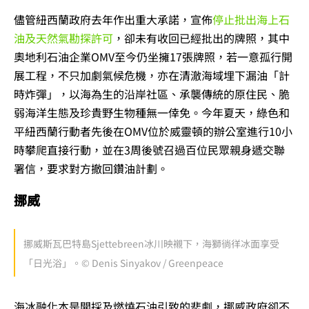
儘管紐西蘭政府去年作出重大承諾，宣佈
停止批出海上石
油及天然氣勘探許可
，卻未有收回已經批出的牌照，其中
奧地利石油企業OMV至今仍坐擁17張牌照，若一意孤行開
展工程，不只加劇氣候危機，亦在清澈海域埋下漏油「計
時炸彈」，以海為生的沿岸社區、承襲傳統的原住民、脆
弱海洋生態及珍貴野生物種無一倖免。今年夏天，綠色和
平紐西蘭行動者先後在OMV位於威靈頓的辦公室進行10小
時攀爬直接行動，並在3周後號召過百位民眾親身遞交聯
署信，要求對方撤回鑽油計劃。
挪威
挪威斯瓦巴特島Sjettebreen冰川映襯下，海獅徜徉冰面享受
「日光浴」。© Denis Sinyakov / Greenpeace
海冰融化本是開採及燃燒石油引致的悲劇，挪威政府卻不