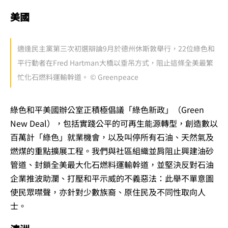
美國
適逢民主黨第三次初選辯論9月於德州休斯敦舉行，22位綠色和
平行動者在Fred Hartman大橋以垂吊方式，阻止這條全美最繁
忙化石燃料運輸幹道。 © Greenpeace
綠色和平美國辦公室正積極倡議「綠色新政」（Green
New Deal），包括實踐公平的可再生能源轉型，創造數以
百萬計「綠色」就業機會，以及叫停所有石油、天然氣及
燃煤的重點擴展工程。我們與社區組織並肩阻止興建油砂
管道、封鎖全美最大化石燃料運輸幹道，並堅決反對石油
企業推波助瀾、打壓和平示威的不義惡法：此舉不單意圖
使民眾噤聲，亦針對少數族裔、原住民及不同性取向人
士。