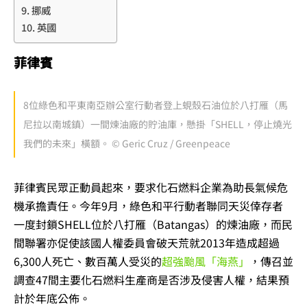
挪威
英國
菲律賓
8位綠色和平東南亞辦公室行動者登上蜆殼石油位於八打雁（馬
尼拉以南城鎮）一間煉油廠的貯油庫，懸掛「SHELL，停止燒光
我們的未來」橫額。 © Geric Cruz / Greenpeace
菲律賓民眾正動員起來，要求化石燃料企業為助長氣候危
機承擔責任。今年9月，綠色和平行動者聯同天災倖存者
一度封鎖SHELL位於八打雁（Batangas）的煉油廠，而民
間聯署亦促使該國人權委員會破天荒就2013年造成超過
6,300人死亡、數百萬人受災的
超強颱風「海燕」
，傳召並
調查47間主要化石燃料生產商是否涉及侵害人權，結果預
計於年底公佈。