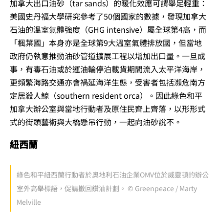
加拿大出口油砂（tar sands）的暖化效應可謂舉足輕重：
美國史丹福大學研究參考了50個國家的數據，發現加拿大
石油的溫室氣體強度（GHG intensive）屬全球第4高，而
「楓葉國」本身亦是全球第9大溫室氣體排放國，但當地
政府仍執意推動油砂管道擴展工程以增加出口量。一旦成
事，有毒石油或於運油輪停泊載貨期間流入太平洋海岸，
更頻繁海路交通亦會禍延海洋生態，受害者包括瀕危南方
定居殺人鯨（southern resident orca）。因此綠色和平
加拿大辦公室與當地行動者及原住民齊上齊落，以形形式
式的街頭藝術與大橋懸吊行動，一起向油砂說不。
紐西蘭
綠色和平紐西蘭行動者於奧地利石油企業OMV位於威靈頓的辦公
室外高舉標語，促請撤回鑽油計劃。 © Greenpeace / Marty
Melville