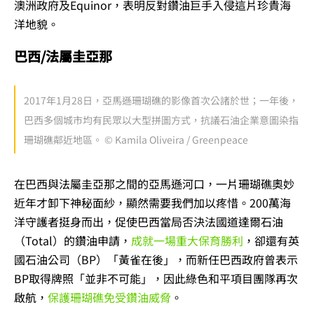
澳洲政府及Equinor，表明反對鑽油巨手入侵這片珍貴海
洋地貌。
巴西/法屬圭亞那
2017年1月28日，亞馬遜珊瑚礁的影像首次公諸於世；一年後，
巴西多個城市均有民眾以大型拼圖方式，抗議石油企業意圖染指
珊瑚礁鄰近地區。 © Kamila Oliveira / Greenpeace
在巴西與法屬圭亞那之間的亞馬遜河口，一片珊瑚礁奧妙
近年才卸下神秘面紗，顯然需要我們加以疼惜。200萬海
洋守護者挺身而出，促使巴西當局否決法國道達爾石油
（Total）的鑽油申請，
成就一場重大保育勝利
，卻還有英
國石油公司（BP）「黃雀在後」，而新任巴西政府曾表示
BP取得牌照「並非不可能」，因此綠色和平項目團隊再次
啟航，
保護珊瑚礁免受鑽油威脅
。