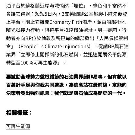
油平台於蘇格蘭近岸海域悄然「埋位」，綠色和平當然不
會讓它得逞：短短5日內，3支英國辦公室攀爬小隊先後登
上平台，阻止它離開Cromarty Firth海岸，並由船艦極地
曙光號接力行動，阻撓平台抵達鑽油選址。另一邊廂，行
動者亦向BP位於倫敦及鴨巴甸的總部發出「人民氣候禁制
令」（People’s Climate Injunctions），促請BP與石油
業界「立即停止開採新的化石燃料，並迅速開展公平能源
轉型至100%可再生能源」。
要撼動全球勢力盤根錯節的石油業界絕非易事，但有數以
百萬計手足與你我共同進退，為信念站在最前線，定能向
決策者發出強烈訊息：我們就是讓石油成為歷史的一代。
相關標籤：
可再生能源