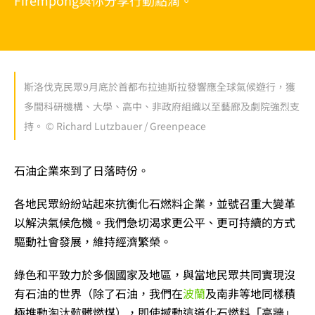
Firempong與你分享行動點滴。
斯洛伐克民眾9月底於首都布拉迪斯拉發響應全球氣候遊行，獲
多間科研機構、大學、高中、非政府組織以至藝廊及劇院強烈支
持。 © Richard Lutzbauer / Greenpeace
石油企業來到了日落時份。
各地民眾紛紛站起來抗衡化石燃料企業，並號召重大變革
以解決氣候危機。我們急切渴求更公平、更可持續的方式
驅動社會發展，維持經濟繁榮。
綠色和平致力於多個國家及地區，與當地民眾共同實現沒
有石油的世界（除了石油，我們在
波蘭
及南非等地同樣積
極推動淘汰骯髒燃煤），即使撼動這道化石燃料「高牆」