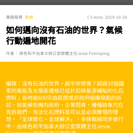
專題報導
氣候
5 mins
2019-10-28
如何邁向沒有石油的世界？氣候
行動遍地開花
作者： 綠色和平加拿大辦公室媒體主任Jesse Firempong
編按：沒有石油的世界，超乎你想像？超過30個國
家的風能及太陽能價格已低於扣除能源補貼的化石
燃料；各地逾600宗由民間或非政府組織發起的訴
訟，就氣候危機向政府、企業問責，種種跡象均在
告訴我們，淘汰化石燃料是可以且必須實現的理
想。「全球暖化‧全球解決」，多條戰線同步進行
中，由綠色和平加拿大辦公室媒體主任Jesse