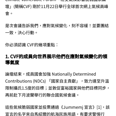
壇」(簡稱CVF) 剛於11月22日舉行全球首次網上氣候高峰
會。
是次會議告訴我們，應對氣候變化，刻不容緩！並要團結
一致，決心行動。
你必須認識 CVF的幾項重點：
1. CVF的成員向世界展示他們在應對氣候變化的領
導氣度
論壇結束，成員國會加強 Nationally Determined
Contributions (NDCs) 「國家自主貢獻」，致力達至升溫
限制攝氏1.5度的目標；並敦促富裕國家與他們目標同步，
再前赴下月波蘭舉行的聯合國氣候會議。
這些氣候脆弱國家並投票通過《Jummemj 宣言》[1]，該
宣言的名字來自馬紹爾的航海民族用語，有要求警惕行