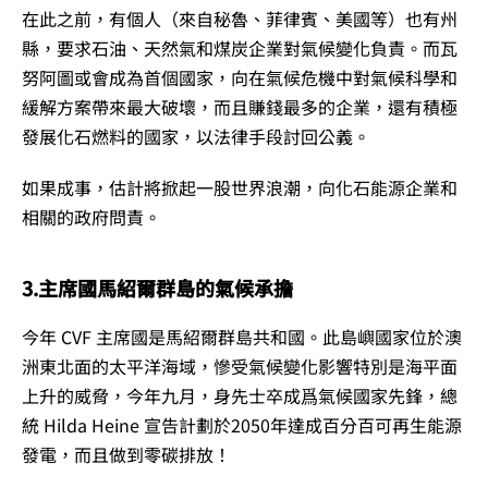
在此之前，有個人（來自秘魯、菲律賓、美國等）也有州
縣，要求石油、天然氣和煤炭企業對氣候變化負責。而瓦
努阿圖或會成為首個國家，向在氣候危機中對氣候科學和
緩解方案帶來最大破壞，而且賺錢最多的企業，還有積極
發展化石燃料的國家，以法律手段討回公義。
如果成事，估計將掀起一股世界浪潮，向化石能源企業和
相關的政府問責。
3.主席國馬紹爾群島的氣候承擔
今年 CVF 主席國是馬紹爾群島共和國。此島嶼國家位於澳
洲東北面的太平洋海域，慘受氣候變化影響特別是海平面
上升的威脅，今年九月，身先士卒成爲氣候國家先鋒，總
統 Hilda Heine 宣告計劃於2050年達成百分百可再生能源
發電，而且做到零碳排放！