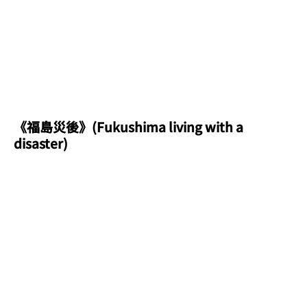
《福島災後》(Fukushima living with a
disaster)