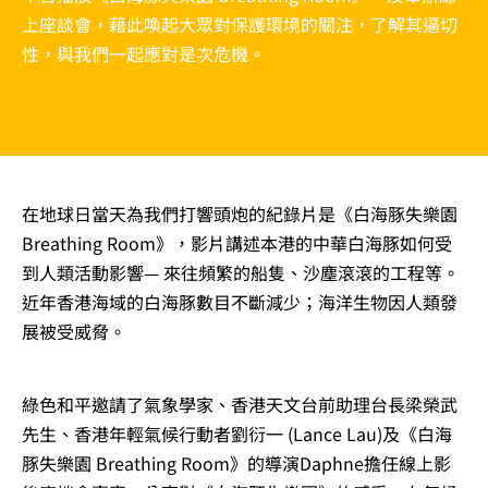
上座談會，藉此喚起大眾對保護環境的關注，了解其逼切
性，與我們一起應對是次危機。
在地球日當天為我們打響頭炮的紀錄片是《白海豚失樂園
Breathing Room》，影片講述本港的中華白海豚如何受
到人類活動影響— 來往頻繁的船隻、沙塵滾滾的工程等。
近年香港海域的白海豚數目不斷減少；海洋生物因人類發
展被受威脅。
綠色和平邀請了氣象學家、香港天文台前助理台長梁榮武
先生、香港年輕氣候行動者劉衍一 (Lance Lau)及《白海
豚失樂園 Breathing Room》的導演Daphne擔任線上影