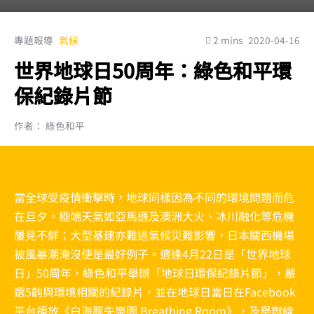
專題報導
氣候
2 mins
2020-04-16
世界地球日50周年：綠色和平環
保紀錄片節
作者： 綠色和平
當全球受疫情衝擊時，地球同樣因為不同的環境問題而危
在旦夕。極端天氣如亞馬遜及澳洲大火、冰川融化等危機
屢見不鮮；大型基建亦難逃氣候災難影響，日本關西機場
被風暴潮淹沒便是最好例子。適逢4月22日是「世界地球
日」50周年，綠色和平舉辦「地球日環保紀錄片節」，嚴
選5齣與環境相關的紀錄片，並在地球日當日在Facebook
平台播放《白海豚失樂園 Breathing Room》，及舉辦線