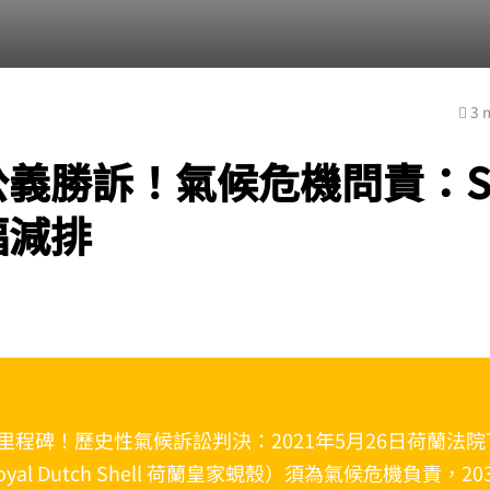
3 
義勝訴！氣候危機問責：Sh
幅減排
里程碑！歷史性氣候訴訟判決：2021年5月26日荷蘭法院
Royal Dutch Shell 荷蘭皇家蜆殼）須為氣候危機負責，2