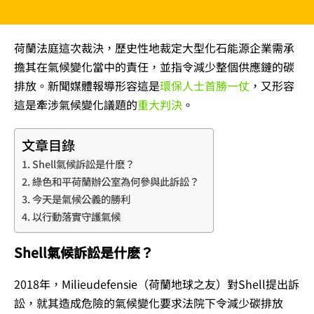
荷蘭法庭這次裁決，歷史性地裁定大型化石能源企業需承
擔其在氣候變化當中的責任，並指令減少整個供應鏈的碳
排放。新聞媒體報導形容這是
環保人士首勝一仗
，又形容
這是牽涉氣候變化議題的
重大判決
。
文章目錄
Shell氣候訴訟是什麽？
綠色和平荷蘭辦公室為何參與此訴訟？
今天是氣候公義的勝利
以行動落實守護氣候
Shell氣候訴訟是什麽？
2018年，Milieudefensie（荷蘭地球之友）對Shell提出訴
訟，就其造成危險的氣候變化要求法院下令減少碳排放