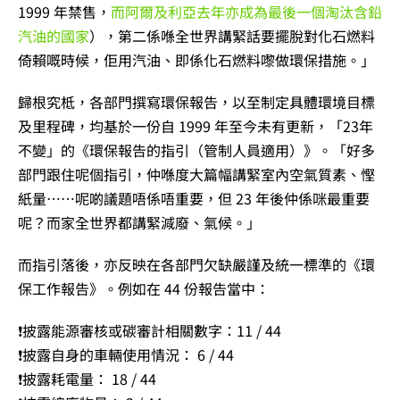
1999 年禁售，
而阿爾及利亞去年亦成為最後一個淘汰含鉛
汽油的國家
），第二係喺全世界講緊話要擺脫對化石燃料
倚賴嘅時候，佢用汽油、即係化石燃料嚟做環保措施。」
歸根究柢，各部門撰寫環保報告，以至制定具體環境目標
及里程碑，均基於一份自 1999 年至今未有更新，「23年
不變」的《環保報告的指引（管制人員適用）》。「好多
部門跟住呢個指引，仲喺度大篇幅講緊室內空氣質素、慳
紙量……呢啲議題唔係唔重要，但 23 年後仲係咪最重要
呢？而家全世界都講緊減廢、氣候。」
而指引落後，亦反映在各部門欠缺嚴謹及統一標準的《環
保工作報告》。例如在 44 份報告當中：
❗披露能源審核或碳審計相關數字：11 / 44
❗披露自身的車輛使用情況： 6 / 44
❗披露耗電量： 18 / 44