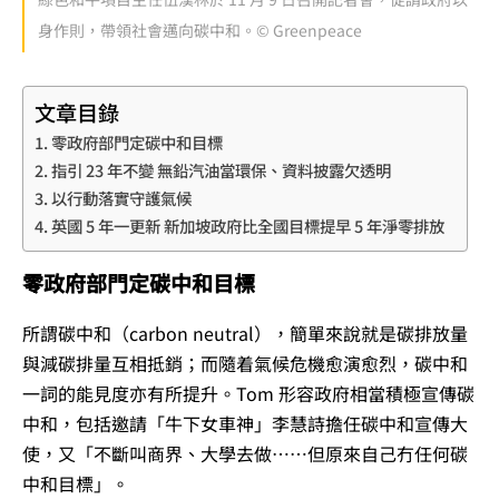
身作則，帶領社會邁向碳中和。© Greenpeace
文章目錄
零政府部門定碳中和目標
指引 23 年不變 無鉛汽油當環保、資料披露欠透明
以行動落實守護氣候
英國 5 年一更新 新加坡政府比全國目標提早 5 年淨零排放
零政府部門定碳中和目標
所謂碳中和（carbon neutral），簡單來說就是碳排放量
與減碳排量互相抵銷；而隨着氣候危機愈演愈烈，碳中和
一詞的能見度亦有所提升。Tom 形容政府相當積極宣傳碳
中和，包括邀請「牛下女車神」李慧詩擔任碳中和宣傳大
使，又「不斷叫商界、大學去做……但原來自己冇任何碳
中和目標」。