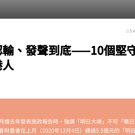
5 
認輸、發聲到底——10個堅
港人
月娥去年發表施政報告時，強調「明日大嶼」不可「曠日
會財委會在上月（2020年12月4日）通過5.5億元的「明