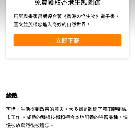
免費獲取香港生態圖鑑
馬屎與畫家呂朗婷合著《香港の怪生物》電子書，
圖文並茂帶您進入奇妙的自然世界！
立即下載
緣散
可惜，生活得到改善的農夫，大多還是離開了農田轉到城
市工作 。成熟的種植技術和適合本地飼養的牲畜品種，慢
慢被放棄然後被遺忘。