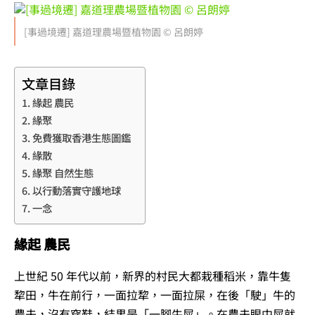
[事過境遷] 嘉道理農場暨植物園 © 呂朗婷
文章目錄
緣起 農民
緣聚
免費獲取香港生態圖鑑
緣散
緣聚 自然生態
以行動落實守護地球
一念
緣起 農民
上世紀 50 年代以前，新界的村民大都栽種稻米，靠牛隻
犂田，牛在前行，一面拉犂，一面拉屎，在後「駛」牛的
農夫，沒有穿鞋，結果是「一腳牛屎」。在農夫眼中屎就