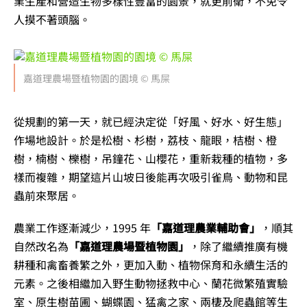
業生產和營造生物多樣性豐富的園景，就更前衛，不免令
人摸不著頭腦。
嘉道理農場暨植物園的園境 © 馬屎
從規劃的第一天，就已經決定從「好風、好水、好生態」
作場地設計。於是松樹、杉樹，荔枝、龍眼，桔樹、橙
樹，楠樹、櫟樹，吊鐘花、山櫻花，重新栽種的植物，多
樣而複雜，期望這片山坡日後能再次吸引雀鳥、動物和昆
蟲前來聚居。
農業工作逐漸減少，1995 年
「嘉道理農業輔助會」
，順其
自然改名為
「嘉道理農場暨植物園」
，除了繼續推廣有機
耕種和禽畜養繁之外，更加入動、植物保育和永續生活的
元素。之後相繼加入野生動物拯救中心、蘭花微繁殖實驗
室、原生樹苗圃、蝴蝶園、猛禽之家、兩棲及爬蟲館等生