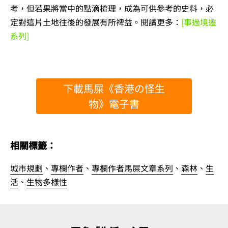
考，但若果將當中的點滴梳理，成為可供參考的史料，必
定對這片土地往後的發展有所裨益。閱讀更多：
[事過境遷
系列]
下載馬屎《香港の怪生
物》電子書
相關標籤：
城市規劃
、
專欄作者
、
專欄作者馬屎文章系列
、
森林
、
生
活
、
生物多樣性