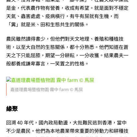
是金，代表農作物有營養，收成有希望。就是面對不穩定
天氣、蟲害處處、疫病橫行，有牛有屎就有生機，而
「糞」就是米、田和生態共生的關係。
農民雖然讀得書少，但他們對天文地理、養殖和種植技
術，以至大自然的生態關係，都十分熟悉。他們知道在蒼
天之下只能屈膝，期望一分耕耘，一分收獲。結果農夫一
般都養成謙卑寡言，一笑置之的性格。
嘉道理農場暨植物園 霧中 farm © 馬屎
緣聚
回溯 40 年代，國內政局動盪，大批難民逃到香港，當中
不少是農民。他們為本地農業帶來重要的勞動力和耕種技