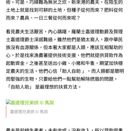
術。可是，巧婦難為無米之炊，新來港的農夫，在陌生的
土地上就是找到可耕的土地，但種子從何而來？肥料從何
而來？農具、一日三餐從何而來呢？
看見農夫生活艱苦，內心躊躇，羅蘭士嘉道理勳爵及賀理
士嘉道理爵士深感難過。雖然他們是猶太裔人，跟中華民
族沒有血源關係，但本著大家都是人類，應該互相幫助的
心，於是找來漁農署提供技術支援，他們就提供貸款作為
起動資金，之後甚至送出小雞、小豬和牛隻，期望加快穩
定農夫的生活。他們心信「助人自助 」，而人類都是聰明
而堅強的生物，只要給他們一點幫助解除燃眉的問題，
「自助人助」 是最理想的扶貧方法。
嘉道理兄弟拱 © 馬屎
農夫是前線生產者，未有收成，沒有收入，所以貸款很重