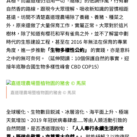
其極。而嘉道理仍沿用一切「隨緣」的低調作風，行有麝
自然香的路線，跟現今大眾理解、吸收新知識的習慣相距
甚遠。坊間不清楚嘉道理農場除了養雞、養豬、種菜之
外，原來還做了大量保育工作，實屬正常。大眾對於這片
樹林，除了知道有櫻花和罕有雀鳥之外，並不了解當中劃
時代的生態建設工程，甚至在 2016 年無法在保育的專業
角度，進一步推動
「生物多樣性公約」
的實踐，亦是意料
之中的無可奈何。
（延伸閱讀：10個保護自然的事實，迎
接年底聯合國生物多樣性峰會 CBD COP15）
嘉道理農場暨植物園的豬舍 © 馬屎
全球暖化、生物數目鋭減、冰層溶化、海平面上升、極端
天氣增加、2019 年冠狀病毒肆虐.....等由人類活動引致的
自然問題，是否憑道理說句：
「人人奉行永續生活的世
界，既彼此敬重，亦尊重大自然。」
就能紓解？以恢復民