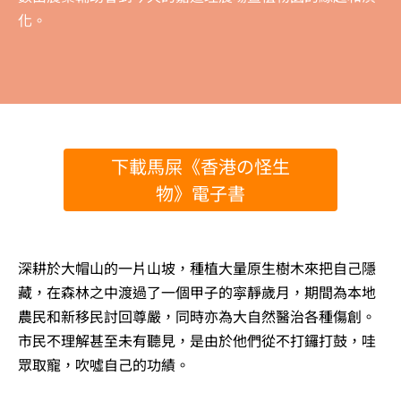
化。
下載馬屎《香港の怪生
物》電子書
深耕於大帽山的一片山坡，種植大量原生樹木來把自己隱
藏，在森林之中渡過了一個甲子的寜靜歲月，期間為本地
農民和新移民討回尊嚴，同時亦為大自然醫治各種傷創。
市民不理解甚至未有聽見，是由於他們從不打鑼打鼓，哇
眾取寵，吹噓自己的功績。