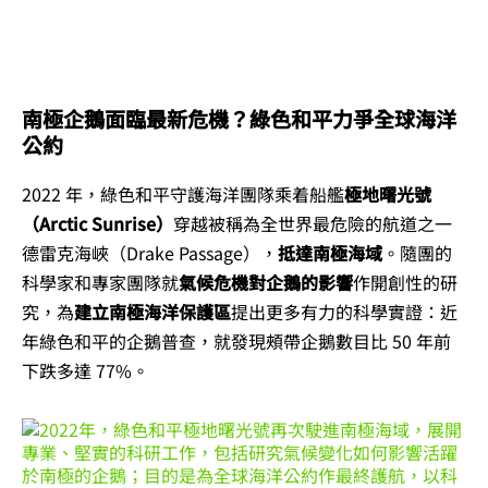
南極企鵝面臨最新危機？綠色和平力爭全球海洋
公約
2022 年，綠色和平守護海洋團隊乘着船艦
極地曙光號
（Arctic Sunrise）
穿越被稱為全世界最危險的航道之一
德雷克海峽（Drake Passage），
抵達南極海域
。隨團的
科學家和專家團隊就
氣候危機對企鵝的影響
作開創性的研
究，為
建立南極海洋保護區
提出更多有力的科學實證：近
年綠色和平的企鵝普查，就發現頰帶企鵝數目比 50 年前
下跌多達 77%。