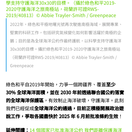
2022年，綠色和平極地曙光號再次駛進南極海域，展開專業、
堅實的科研工作，包括研究氣候變化如何影響活躍於南極的企
鵝；目的是為全球海洋公約作最終護航，以科學支持守護海洋
30x30的目標。攝於綠色和平2019-2020守護海洋之旅南極站
（荷蘭許可證RWS-2019/40813）© Abbie Trayler-Smith /
Greenpeace
綠色和平自2019年開始，力爭一個跨疆界、覆蓋
至少
30% 全球海洋面積，並在 2030 年前透過聯合國公約落實
的全球海洋保護區
，有效制止海洋破壞，守護海洋。此刻
我們已經促成
全球海洋公約通過，目前正積極開展政治遊
說工作，爭取各國盡快於 2025 年 6 月前批准條約生效
！
延伸閱讀：
14 個國家已批准海洋公約 我們距離保護海洋