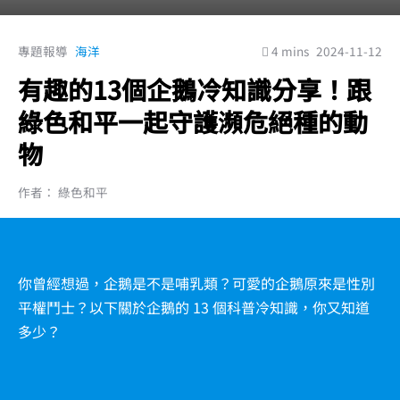
專題報導
海洋
4 mins
2024-11-12
有趣的13個企鵝冷知識分享！跟
綠色和平一起守護瀕危絕種的動
物
作者： 綠色和平
你曾經想過，企鵝是不是哺乳類？可愛的企鵝原來是性別
平權鬥士？以下關於企鵝的 13 個科普冷知識，你又知道
多少？