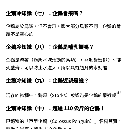
企鵝冷知識（七）：企鵝會飛嗎？
企鵝屬於鳥類，但不會飛。跟大部分鳥類不同，企鵝的骨
頭不是空心的
企鵝冷知識（八）：企鵝是哺乳類嗎？
企鵝是游禽（適應水域活動的鳥類），羽毛緊密排列、排
列整齊，可以防止水進入，所以具有超凡的水動能
企鵝冷知識（九）：企鵝近親是誰？
註2
現存的物種中，鸛類（Storks）被認為是企鵝的最近親
企鵝冷知識（十）：超過 110 公斤的企鵝！
已絕種的「巨型企鵝（Colossus Penguin）」名副其實，
超過 2 米高，體重 110 公斤以上