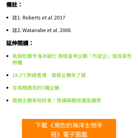
備註：
註1.
Roberts
et al.
2017
註2. Watanabe et al. 2006
延伸閱讀：
氣候危機令海冰融化 南極皇帝企鵝「冇掟企」或成易危
物種
18.3°C熱過香港 南極企鵝失了蹤
在南極遇見的5種企鵝
南極企鵝有啖好食！禁捕磷蝦保護區擴張
下載《瀕危的海洋生物手
冊》電子圖鑑