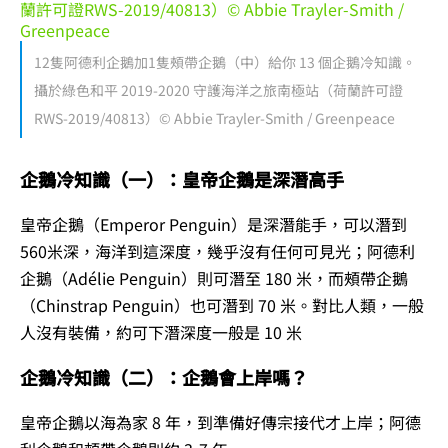
12隻阿德利企鵝加1隻頰帶企鵝（中）給你 13 個企鵝冷知識。
攝於綠色和平 2019-2020 守護海洋之旅南極站（荷蘭許可證
RWS-2019/40813）© Abbie Trayler-Smith / Greenpeace
企鵝冷知識（一）：皇帝企鵝是深潛高手
皇帝企鵝（Emperor Penguin）是深潛能手，可以潛到
560米深，海洋到這深度，幾乎沒有任何可見光；阿德利
企鵝（Adélie Penguin）則可潛至 180 米，而頰帶企鵝
（Chinstrap Penguin）也可潛到 70 米。對比人類，一般
人沒有裝備，約可下潛深度一般是 10 米
企鵝冷知識（二）：企鵝會上岸嗎？
皇帝企鵝以海為家 8 年，到準備好傳宗接代才上岸；阿德