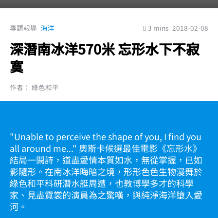
專題報導
海洋
3 mins
2018-02-08
深潛南冰洋570米 忘形水下不寂
寞
作者： 綠色和平
"Unable to perceive the shape of you, I find you
all around me..." 奧斯卡候選最佳電影《忘形水》
結局一闕詩，道盡愛情本質如水，無從掌握，已如
影隨形。在南冰洋晦暗之境，形形色色生物漫舞於
綠色和平科研潛水艇周遭，也教博學多才的科學
家、見盡霓裳的演員為之驚嘆，與純淨海洋墮入愛
河。