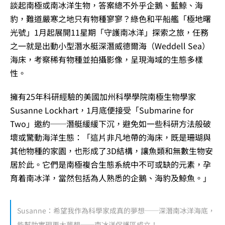
談起南極或南冰洋生物，答案總不外乎企鵝、藍鯨、海
豹，難道嚴寒之地只有物種寥寥？綠色和平船艦「極地曙
光號」1月起展開11星期「守護南冰洋」探索之旅，任務
之一就是出動小型潛水艇深潛威德爾海（Weddell Sea）
海床，考察稀有物種並拍攝影像，呈現海域的生態多樣
性。
擁有25年科研經驗的美國加州科學學院南極生物學家
Susanne Lockhart，1月底便接受「Submarine for
Two」邀約──潛艇緩緩下沉，避免如一些科研方法般破
壞或驚動海洋生態：「這片非凡地帶的海床，既是珊瑚與
其他物種的家園，也形成了3D結構，讓魚類和無數生物安
居於此。它們是南極複合生態系統中不可或缺的元素，孕
育着南冰洋，當然包括為人熟悉的企鵝、海豹及鯨魚。」
Susanne：希望我作為科學家成真的夢想──深潛南冰洋海底，
能幫助實現更大夢想──南冰洋保護區成立！