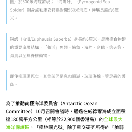
圖）於300米海底發現；「海蜘蛛」（Pycnogonid Sea
Spider）則身處勒庫安特島對開560米海底，伸展長度約6厘
米。
磷蝦（Krill/Euphausia Superba）身長約6厘米，是南極食物鏈
的重要底層結構，「養活」魚類、鯨魚、海豹、企鵝、信天翁、
海鳥以至無脊椎動物。
即使柳珊瑚死亡，其骨架仍是息肉珊瑚、玻璃海棉、等足蟲的護
蔭。
為了推動南極海洋委員會（Antarctic Ocean
Committee）10月召開會議時，通過在威德爾海成立面積
達180萬平方公里（相等於22,900個香港島）的
全球最大
海洋保護區
，「極地曙光號」除了呈交研究所得的「脆弱