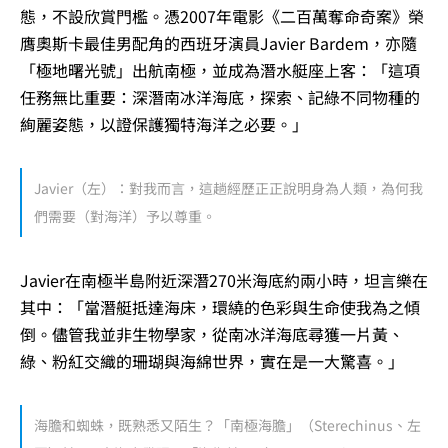
態，不設欣賞門檻。憑2007年電影《二百萬奪命奇案》榮
膺奧斯卡最佳男配角的西班牙演員Javier Bardem，亦隨
「極地曙光號」出航南極，並成為潛水艇座上客：「這項
任務無比重要：深潛南冰洋海底，探索、記綠不同物種的
絢麗姿態，以證保護獨特海洋之必要。」
Javier（左）：對我而言，這趟經歷正正說明身為人類，為何我
們需要（對海洋）予以尊重。
Javier在南極半島附近深潛270米海底約兩小時，坦言樂在
其中：「當潛艇抵達海床，環繞的色彩與生命使我為之傾
倒。儘管我並非生物學家，從南冰洋海底尋獲一片黃、
綠、粉紅交織的珊瑚與海綿世界，實在是一大驚喜。」
海膽和蜘蛛，既熟悉又陌生？「南極海膽」（Sterechinus、左