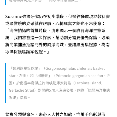
Susanne強調研究仍在初步階段，但過往僅展現於教科書
或顯微鏡的姿采就在眼前，心情興奮之餘也不忘使命：
「海床拍攝的首批片段，清晰顯示一個脆弱海洋生態系
統。我們將會進一步探索，幫助劃分需要優先保護、必須
將商業捕魚拒諸門外的純淨海域，並繼續蒐集證據，為南
冰洋保護區議案佐證。」
「智利籃星筐蛇尾」（Gorgonocephalus chilensis basket
star、左圖）和「柳珊瑚」（Primnoid gorgonian sea fan、右
圖）於南極半島傑拉許海峽勒庫安特島（Lecointe Island,
Gerlache Strait）對開約570米海底發現，同為「脆弱海洋生態
系統」指標。
繁複分類與命名，未必人人甘之如飴，惟萬千色彩與形