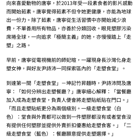
向來喜愛動物的唐寧，於2013年受一段素食者的影片感動
而開始茹素。唐寧覺得茹素不但令她更健康，亦能為地球
出一份力。除了茹素，唐寧從生活習慣中亦開始減少浪
費，不單善用所有物品，亦善於分類回收。眼見塑膠污染
席捲全球，一向追求「極簡主義」的她，亦慢慢踏上「走
塑」之路。
早前，唐寧從電視機前的師妃暄，一躍現身長沙灣化身走
塑女神，與好友尹詩沛一同探索區內的「走塑食堂」。
到達第一間「走塑食堂」－坤記竹昇麵時，尹詩沛問及唐
寧：「如何分辨出走塑餐廳？」唐寧細心解釋：「當餐廳
加入成為走塑食堂，負責人便會將走塑貼紙貼在門口。」
「而且走塑貼紙更分為兩個級別。一級走塑食堂（白
色）：堂食與外賣都可以做到一件塑膠都沒有或者堂食沒
有提供任何塑膠並提供外賣折扣優惠給走塑食客。」「二
級走塑食堂（藍色）：餐廳願意提供走塑選擇。」