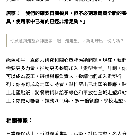
唐寧：「我們的確要自備餐具，但不必刻意購買全新的餐
具，使用家中已有的已經非常足夠。」
你願意與走塑女神唐寧一起「走走塑」，為地球出一份力嗎？
綠色和平一直致力研究和關心塑膠污染問題。現在，我們
需要更多力量，推動更多餐廳加入「走塑食堂」計劃。你
可以成為義工，遊說餐廳負責人，邀請他們加入走塑行
列；你亦可成為走塑支持者，幫忙認出已走塑的餐廳，貼
上走塑貼紙﹑將餐廳資料給予綠色和平放在全城走塑網站
上；你更可聯署，推動2019年，多一倍餐廳、學校走塑。
相關標籤：
日常環保貼士
、
香港環境焦點
、
污染
、
社區走塑
、
名人分