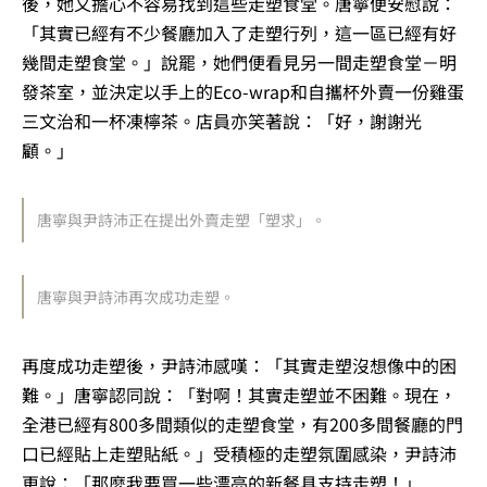
後，她又擔心不容易找到這些走塑食堂。唐寧便安慰說：
「其實已經有不少餐廳加入了走塑行列，這一區已經有好
幾間走塑食堂。」說罷，她們便看見另一間走塑食堂－明
發茶室，並決定以手上的Eco-wrap和自攜杯外賣一份雞蛋
三文治和一杯凍檸茶。店員亦笑著說：「好，謝謝光
顧。」
唐寧與尹詩沛正在提出外賣走塑「塑求」。
唐寧與尹詩沛再次成功走塑。
再度成功走塑後，尹詩沛感嘆：「其實走塑沒想像中的困
難。」唐寧認同說：「對啊！其實走塑並不困難。現在，
全港已經有800多間類似的走塑食堂，有200多間餐廳的門
口已經貼上走塑貼紙。」受積極的走塑氛圍感染，尹詩沛
更說：「那麼我要買一些漂亮的新餐具支持走塑！」