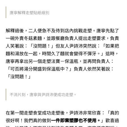
唐寧解釋走塑貼紙級別
解釋過後，二人便急不及待到店內挑戰走塑。唐寧先點了
一碗外賣冬菇素麵，並跟餐廳負責人提出走塑要求，負責
人笑著說：「沒問題！」但友人尹詩沛突然說：「如果把
麵和湯放在一起，時間久了麵就會變得不彈牙。」這時，
唐寧再拿出另一個走塑法寶－保溫瓶，並再問負責人：
「可否將湯分開盛到保溫瓶中？」負責人依然笑著說：
「沒問題！」
不消片刻，唐寧與尹詩沛便成功走塑。
在第一間走塑食堂成功走塑後，尹詩沛非常欣喜：「真的
很好啊！我們真的做到
一件即棄塑膠也不使用。
」歡喜過