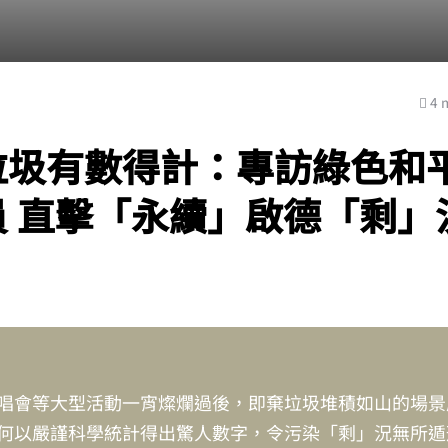
4 
垃圾有數得計：專訪綠色和
員 直擊「永續」啟德「剩」
唱會等大型活動一宵燦爛過後，即棄垃圾堆積如山的場景
何以嚴謹科學統計得出驚人數字，令污染「剩」況無所遁