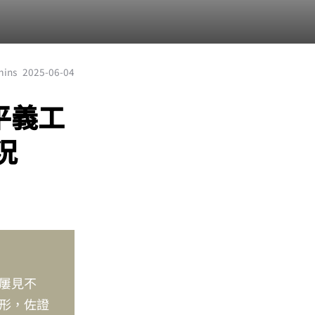
mins
2025-06-04
平義工
況
屢見不
形，佐證