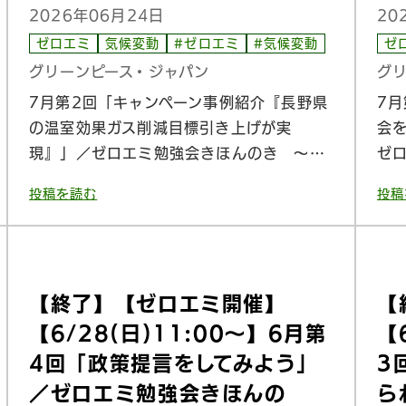
2026年06月24日
20
ゼロエミ
気候変動
#ゼロエミ
#気候変動
ゼ
グリーンピース・ジャパン
グ
7月第2回「キャンペーン事例紹介『長野県
7
の温室効果ガス削減目標引き上げが実
会
現』」／ゼロエミ勉強会きほんのき 〜…
ゼ
投稿を読む
投稿
【終了】【ゼロエミ開催】
【
【6/28(日)11:00〜】6月第
【
4回「政策提言をしてみよう」
3
／ゼロエミ勉強会きほんの
ら