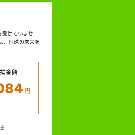
を受けていませ
は、地球の未来を
支援金額
,084
円
る