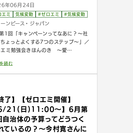
26年06月24日
ロエミ
気候変動
#ゼロエミ
#気候変動
リーンピース・ジャパン
月第1回「キャンペーンってなあに？〜社
をちょっとよくする7つのステップ〜」／
ロエミ勉強会きほんのき 〜愛…
を読む
終了】【ゼロエミ開催】
6/21(日)11:00〜】6月第
回自治体の予算ってどうつく
れているの？〜今村寛さんに