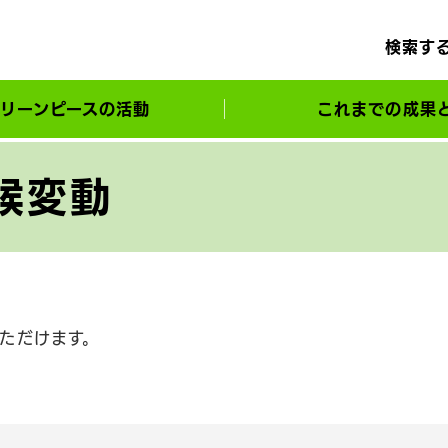
検索す
リーンピースの活動
これまでの成果
サポーターとともに実現してきた変化
候変動
ただけます。