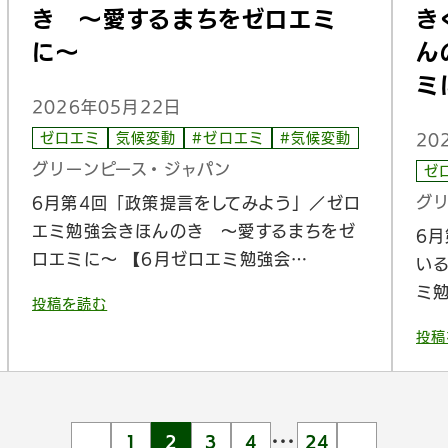
き 〜愛するまちをゼロエミ
き
に〜
ん
ミ
2026年05月22日
ゼロエミ
気候変動
#ゼロエミ
#気候変動
20
グリーンピース・ジャパン
ゼ
グ
6月第4回「政策提言をしてみよう」／ゼロ
エミ勉強会きほんのき 〜愛するまちをゼ
6
ロエミに〜 【6月ゼロエミ勉強会…
い
ミ
投稿を読む
投稿
…
1
2
3
4
24