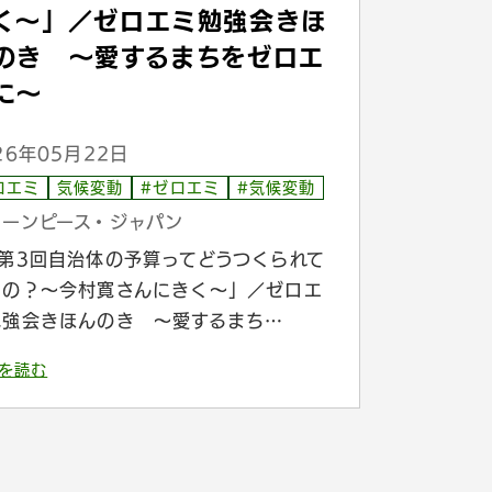
く〜」／ゼロエミ勉強会きほ
のき 〜愛するまちをゼロエ
に〜
26年05月22日
ロエミ
気候変動
#ゼロエミ
#気候変動
リーンピース・ジャパン
月第3回自治体の予算ってどうつくられて
るの？〜今村寛さんにきく〜」／ゼロエ
勉強会きほんのき 〜愛するまち…
を読む