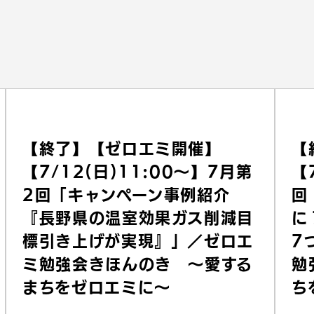
【終了】【ゼロエミ開催】
【
【7/12(日)11:00〜】7月第
【
2回「キャンペーン事例紹介
回
『長野県の温室効果ガス削減目
に
標引き上げが実現』」／ゼロエ
7
ミ勉強会きほんのき 〜愛する
勉
まちをゼロエミに〜
ち