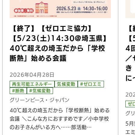
【終了】【ゼロエミ協力】
【
【5/23(土)14:30@埼玉県】
【
40℃超えの埼玉だから「学校
4
断熱」始める会議
／
き
2026年04月28日
に
再生可能エネルギー
気候変動
#ゼロエミ
#断熱
#気候変動
20
グリーンピース・ジャパン
ゼ
40℃超えの埼玉だから「学校断熱」始める
グ
会議 ＼こんな方におすすめです／小中学校
5
のお子さんがいる方へ……部活動…
エ