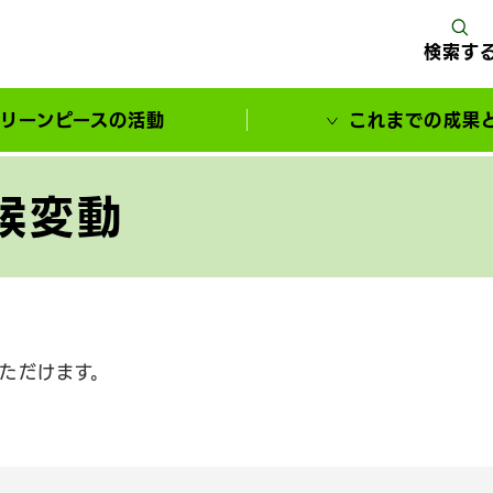
検索す
リーンピースの活動
これまでの成果
サポーターとともに実現してきた変化
候変動
ただけます。