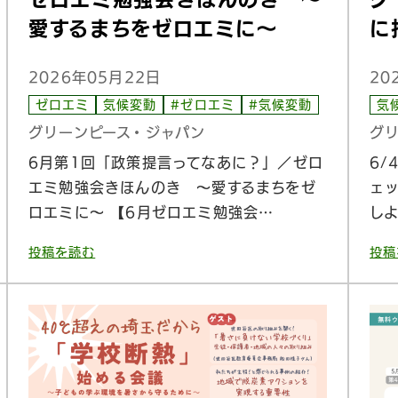
愛するまちをゼロエミに〜
に
2026年05月22日
20
ゼロエミ
気候変動
#ゼロエミ
#気候変動
気
グリーンピース・ジャパン
グ
6月第1回「政策提言ってなあに？」／ゼロ
6/
エミ勉強会きほんのき 〜愛するまちをゼ
ェ
ロエミに〜 【6月ゼロエミ勉強会…
し
投稿を読む
投稿