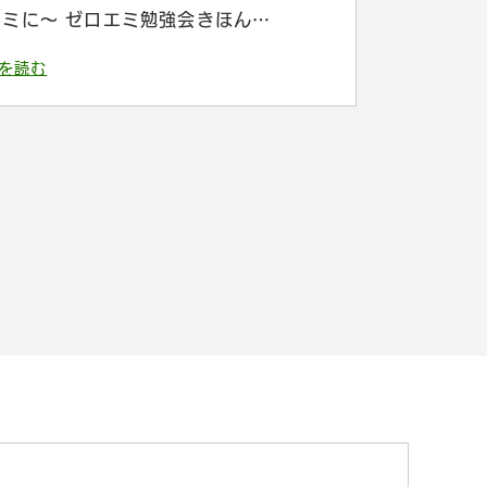
エミに〜 ゼロエミ勉強会きほん…
を読む