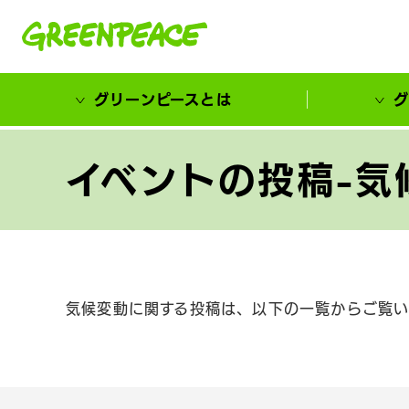
本文へ移動
グリーンピースとは
グ
市民が選ぶ！カーボンゼローカル大賞
イベントの投稿-気
気候変動に関する投稿は、以下の一覧からご覧い