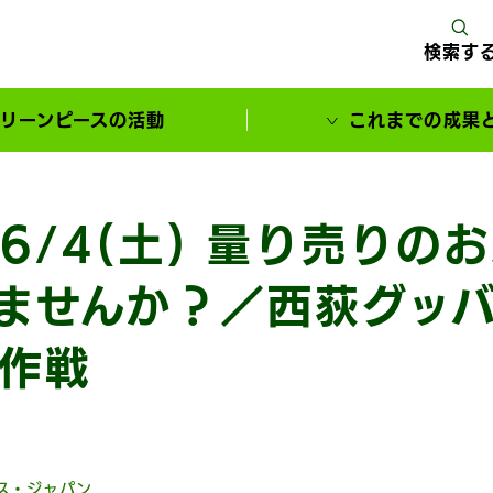
検索す
リーンピースの活動
これまでの成果
サポーターとともに実現してきた変化
6/4(土) 量り売りの
ませんか？／西荻グッ
作戦
ス・ジャパン