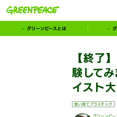
本文へ移動
グリーンピースとは
グ
市民が選ぶ！カーボンゼローカル大賞
【終了】
験してみ
イスト大
使い捨てプラスチック
グリーンピー