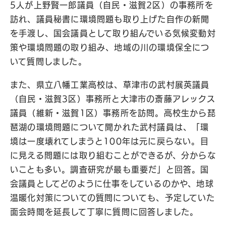
5人が上野賢一郎議員（自民・滋賀2区）の事務所を
訪れ、議員秘書に環境問題も取り上げた自作の新聞
を手渡し、国会議員として取り組んでいる気候変動対
策や環境問題の取り組み、地域の川の環境保全につ
いて質問しました。
また、県立八幡工業高校は、草津市の武村展英議員
（自民・滋賀3区）事務所と大津市の斎藤アレックス
議員（維新・滋賀1区）事務所を訪問。高校生から琵
琶湖の環境問題について聞かれた武村議員は、「環
境は一度壊れてしまうと100年は元に戻らない。目
に見える問題には取り組むことができるが、分からな
いことも多い。調査研究が最も重要だ」と回答。国
会議員としてどのように仕事をしているのかや、地球
温暖化対策についての質問についても、予定していた
面会時間を延長して丁寧に質問に回答しました。