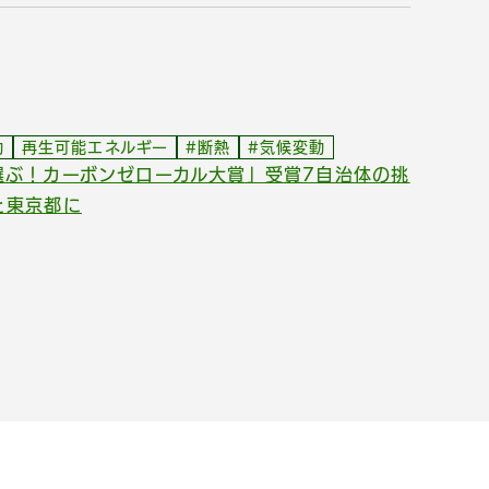
動
再生可能エネルギー
#断熱
#気候変動
選ぶ！カーボンゼローカル大賞」受賞7自治体の挑
と東京都に