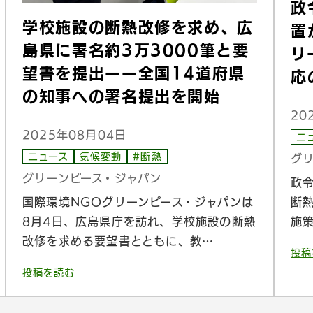
政
学校施設の断熱改修を求め、広
置
島県に署名約3万3000筆と要
リ
望書を提出ーー全国14道府県
応
の知事への署名提出を開始
20
2025年08月04日
ニ
ニュース
気候変動
#断熱
グ
グリーンピース・ジャパン
政
国際環境NGOグリーンピース・ジャパンは
断
8月4日、広島県庁を訪れ、学校施設の断熱
施
改修を求める要望書とともに、教…
投稿
投稿を読む