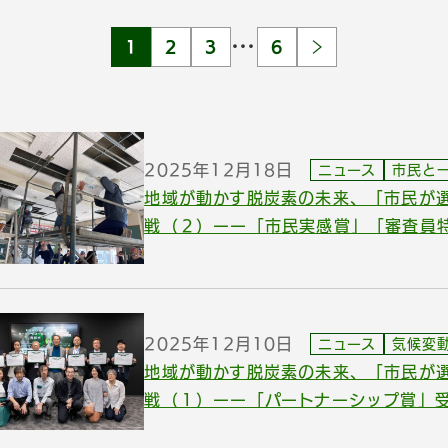
…
1
2
3
6
2025年12月18日
ニュース
市民と
地域が動かす脱炭素の未来、「市民が
戦（２）ーー「市民実感賞」「審査員
2025年12月10日
ニュース
気候変
地域が動かす脱炭素の未来、「市民が
戦（１）ーー「パートナーシップ賞」