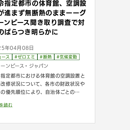
令指定都市の体育館、空調設
が進まず無断熱のままーーグ
ーンピース聞き取り調査で対
のばらつき明らかに
25年04月08日
ュース
#ゼロエミ
#断熱
#気候変動
リーンピース・ジャパン
令指定都市における体育館の空調設置と
熱改修状況について、各市の財政状況や
策の優先順位により、自治体ごとの…
を読む