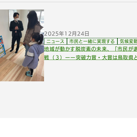
2025年12月24日
ニュース
市民と一緒に実現する
気候変
地域が動かす脱炭素の未来、「市民が
戦（３）ーー突破力賞・大賞は鳥取県