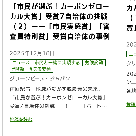
「市民が選ぶ！カーボンゼロー
カ
カル大賞」受賞7自治体の挑戦
（
（２）ーー「市民実感賞」「審
賞
査員特別賞」受賞自治体の事例
20
2025年12月18日
ニ
ニュース
市民と一緒に実現する
気候変動
グ
#断熱
#気候変動
2
グリーンピース・ジャパン
ン
前回記事「地域が動かす脱炭素の未来、
各
「市民が選ぶ！カーボンゼローカル大賞」
投稿
受賞7自治体の挑戦（１）ーー「パート…
投稿を読む