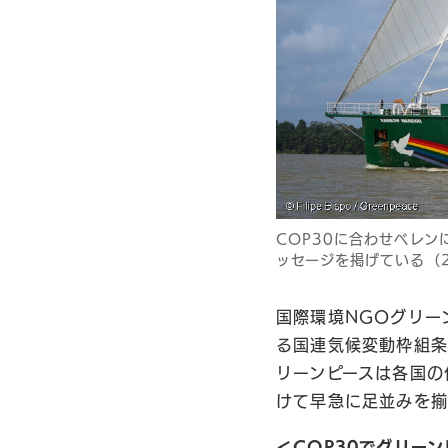
COP30に合わせベレ
ッセージを掲げている（2
国際環境NGOグリー
る国連気候変動枠組条
リーンピースは各国の
けて早急に足並みを揃
＜COP30でグリー