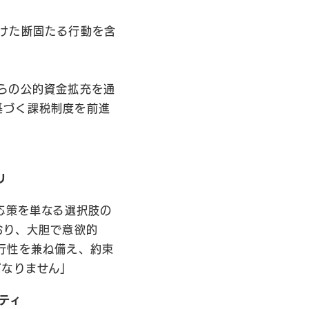
向けた断固たる行動を含
。
からの公的資金拡充を通
基づく課税制度を前進
リ
応策を単なる選択肢の
おり、大胆で意欲的
行性を兼ね備え、約束
ばなりません」
ティ