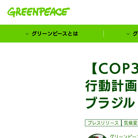
本文へ移動
グリーンピースとは
グ
市民が選ぶ！カーボンゼローカル大賞
【COP
行動計画
ブラジル
プレスリリース
気候変
グリーンピー