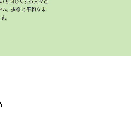
いを同じくする人々と
かい、多様で平和な未
ます。
い