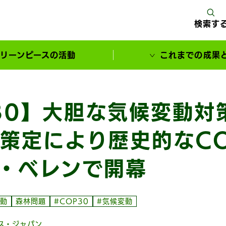
検索す
リーンピースの活動
これまでの成果
サポーターとともに実現してきた変化
30】大胆な気候変動対
策定により歴史的なC
・ベレンで開幕
動
森林問題
#COP30
#気候変動
ス・ジャパン