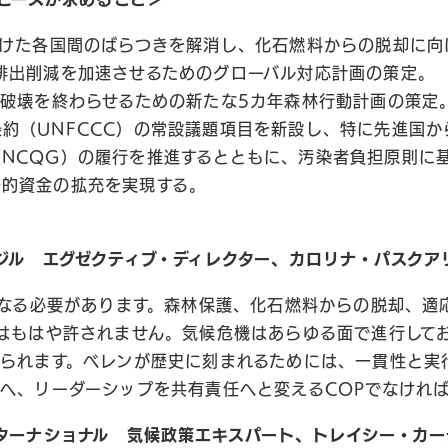
向けた各国間のばらつきを解消し、化石燃料からの脱却に
排出削減を加速させるためのグローバル対応計画の策定。
林破壊を終わらせるための新たな5カ年森林行動計画の策定
約（UNFCCC）の常設議題項目を新設し、特に先進国
（NCQG）の履行を推進するとともに、汚染者負担原則に
公的資金の拡充を実現する。
ジル エグゼクティブ・ディレクター、カロリナ・パスクア
となる必要があります。森林保護、化石燃料からの脱却、適
はもはや許されません。気候危機はあらゆる面で進行して
られます。ベレンが歴史に刻まれるためには、一貫性と実
へ、リーダーシップを共有責任へと変えるCOPでなけれ
ターナショナル 気候政策エキスパート、トレイシー・カー