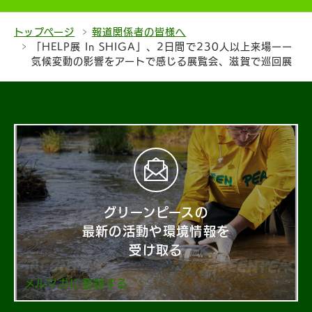
トップページ
報道関係者の皆様へ
「HELP展 In SHIGA」、2日間で230人以上来場ーー
気候変動の影響をアートで感じる展覧会、滋賀で巡回展
グリーンピースの
最新の活動や環境情報を
受け取る
メルマガに登録する