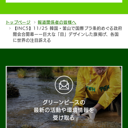
トップページ
報道関係者の皆様へ
【INC5】11/25 韓国・釜山で国際プラ条約めぐる政府
間会合開幕ーー巨大な「目」デザインした旗掲げ、各国
に世界の注目訴える
グリーンピースの
最新の活動や環境情報を
受け取る