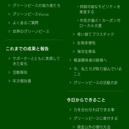
グリーンピースの協力者たち
持続可能なモビリティを
推進する
グリーンピースVoice
市民が選ぶ！カーボンゼ
よくあるご質問
ローカル大賞
世界のグリーンピース
使い捨てプラスチック
生物多様性
これまでの成果と報告
海洋生態系
サポーターとともに実現して
報道関係者の皆様へ
きた変化
今、私たちが取り組んでいる
活動報告
こと
年次報告書
グリーンピースの活動方針
今日からできること
力を合わせればできる事
グリーンピースに寄付する
現金以外の寄付方法