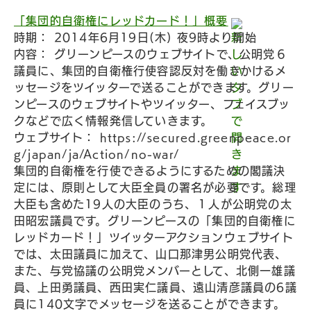
「集団的自衛権にレッドカード！」概要
時期： 2014年6月19日(木) 夜9時より開始
内容： グリーンピースのウェブサイトで、公明党６
議員に、集団的自衛権行使容認反対を働きかけるメ
ッセージをツイッターで送ることができます。グリー
ンピースのウェブサイトやツイッター、フェイスブッ
クなどで広く情報発信していきます。
ウェブサイト： https://secured.greenpeace.or
g/japan/ja/Action/no-war/
集団的自衛権を行使できるようにするための閣議決
定には、原則として大臣全員の署名が必要です。総理
大臣も含めた19人の大臣のうち、１人が公明党の太
田昭宏議員です。グリーンピースの「集団的自衛権に
レッドカード！」ツイッターアクションウェブサイト
では、太田議員に加えて、山口那津男公明党代表、
また、与党協議の公明党メンバーとして、北側一雄議
員、上田勇議員、西田実仁議員、遠山清彦議員の6議
員に140文字でメッセージを送ることができます。