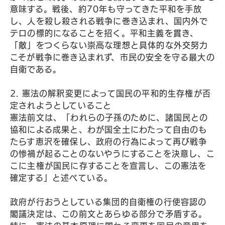
意味する。戦後、約70年も守ってきた平和を手放
し、人を殺し殺される戦争に巻き込まれ、国内外で
テロの標的になることを招く。平和主義を貫き、
「敵」をつくらない崇高な理想と具体的な外交努力
こそが戦争に巻き込まれず、市民の安全を守る最大の
自衛である。
2. 憲法の解釈変更によって国民の平和的生存権が否
定されようとしていること
憲法前文は、「われらの子孫のために、諸国民との
協和による成果と、わが国全土にわたって自由のも
たらす恵沢を確保し、政府の行為によって再び戦争
の惨禍が起ることのないやうにすることを決意し、こ
こに主権が国民に存することを宣言し、この憲法を
確定する」と述べている。
政府が行おうとしている集団的自衛権の行使容認の
閣議決定は、この前文とあらゆる部分で矛盾する。