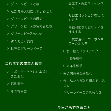
省エネ・再エネキャンペ
グリーンピースとは
ーン
私たちが大切にしていること
ゼロエミッションを実現
グリーンピースの歴史
する会
グリーンピースの協力者たち
持続可能なモビリティを
推進する
グリーンピースVoice
市民が選ぶ！カーボンゼ
よくあるご質問
ローカル大賞
世界のグリーンピース
使い捨てプラスチック
生物多様性
これまでの成果と報告
海洋生態系
サポーターとともに実現して
報道関係者の皆様へ
きた変化
今、私たちが取り組んでいる
活動報告
こと
年次報告書
グリーンピースの活動方針
今日からできること