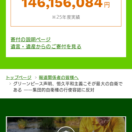
146,156,084
円
※25年度実績
寄付の説明ページ
遺言・遺産からのご寄付を見る
トップページ
報道関係者の皆様へ
グリーンピース声明、恒久平和主義こそが最大の自衛で
ある ――集団的自衛権の行使容認に反対