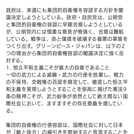
政府は、来週にも集団的自衛権を容認する方針を閣
議決定しようとしている。政府・自民党は、公明党
と集団的自衛権の容認に早期合意しようとしている
が、公明党内には慎重な意見が根強く、合意は難航
している。戦争は、命と環境を破壊する最悪の事態を
つくり出す。グリーンピース・ジャパンは、以下の2
つの理由から集団的自衛権容認の閣議決定に強く反
対する。
1. 恒久平和主義こそが最大の自衛であること
一切の武力による威嚇・武力の行使を放棄し、戦力
の不保持、交戦権の否認を規定して、徹底した恒久平
和主義を実現しようとすることを崇高に掲げた憲法9
条の精神こそが、武力紛争が依然として絶え間ない国
際社会において、ますますその存在意義を増してい
る。
集団的自衛権の行使容認は、国際社会に対して日本
が「敵と味方」の線引きを開始すると宣言することを