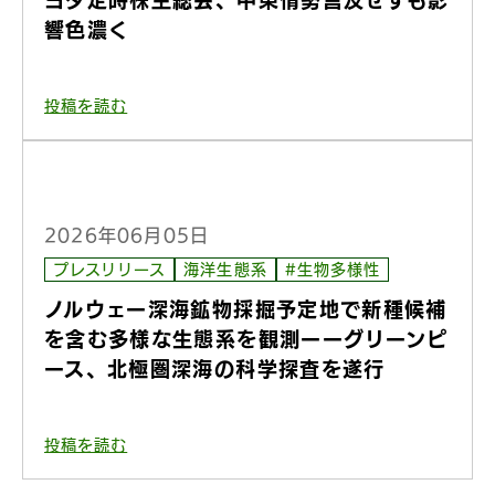
ヨタ定時株主総会、中東情勢言及せずも影
響色濃く
投稿を読む
2026年06月05日
プレスリリース
海洋生態系
#生物多様性
ノルウェー深海鉱物採掘予定地で新種候補
を含む多様な生態系を観測ーーグリーンピ
ース、北極圏深海の科学探査を遂行
投稿を読む