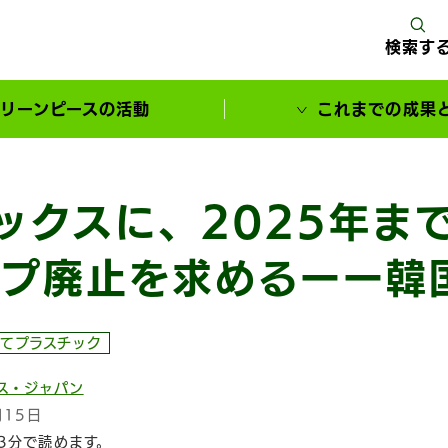
検索す
リーンピースの活動
これまでの成果
サポーターとともに実現してきた変化
ックスに、2025年ま
プ廃止を求めるーー韓
てプラスチック
ス・ジャパン
月15日
3分で読めます。