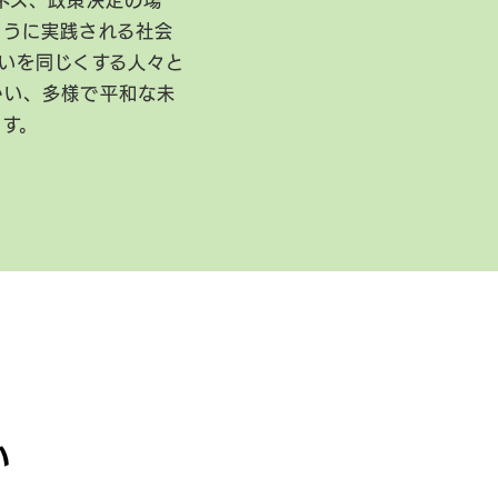
ネス、政策決定の場
ように実践される社会
いを同じくする人々と
かい、多様で平和な未
ます。
い