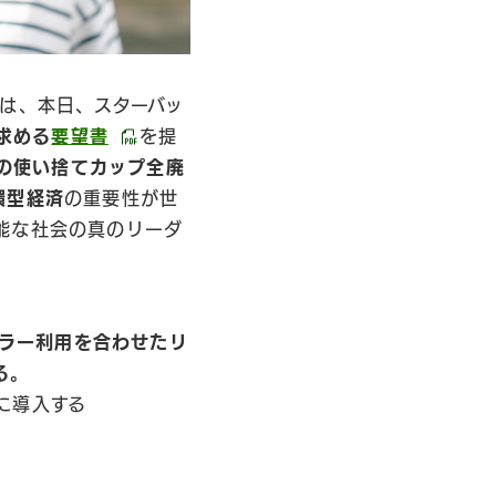
は、本日、スターバッ
求める
要望書
を提
での使い捨てカップ全廃
環型経済
の重要性が世
能な社会の真のリーダ
ブラー利用を合わせたリ
る。
に導入する