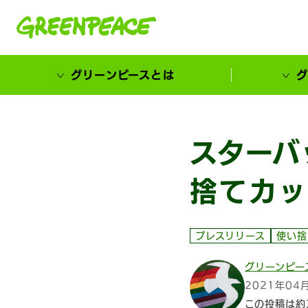
本文へ移動
グリーンピースとは
グ
市民が選ぶ！カーボンゼローカル大賞
スターバ
捨てカッ
プレスリリース
使い捨
グリーンピー
2021年04
この投稿は約