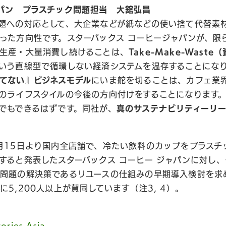
パン プラスチック問題担当 大舘弘昌
題への対応として、大企業などが紙などの使い捨て代替素
った方向性です。スターバックス コーヒージャパンが、限
生産・大量消費し続けることは、
Take-Make-Wast
いう直線型で循環しない経済システムを温存することにな
てない』ビジネスモデル
にいま舵を切ることは、カフェ業
のライフスタイルの今後の方向付けをすることになります。
でもできるはずです。同社が、
真のサステナビリティーリ
月15日より国内全店舗で、冷たい飲料のカップをプラスチ
すると発表したスターバックス コーヒー ジャパンに対し
問題の解決策であるリユースの仕組みの早期導入検討を求
5,200人以上が賛同しています（注3, 4）。
ories Asia