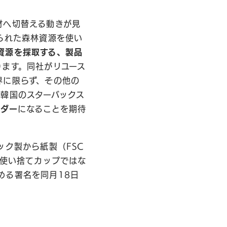
材へ切替える動きが見
られた森林資源を使い
e（資源を採取する、製品
ります。同社がリユース
界に限らず、その他の
韓国のスターバックス
ーダー
になることを期待
ック製から紙製（FSC
、使い捨てカップではな
める署名を同月18日