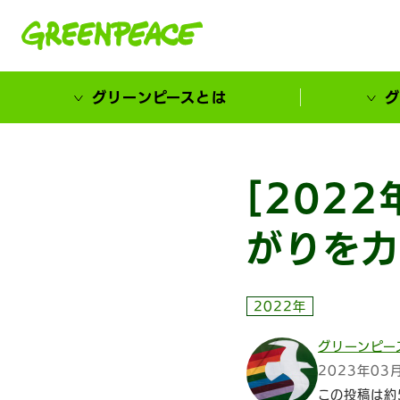
本文へ移動
グリーンピースとは
グ
市民が選ぶ！カーボンゼローカル大賞
[202
がりを力
2022年
グリーンピー
2023年03
この投稿は約