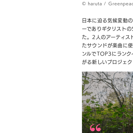
©︎ haruta / Greenpea
日本に迫る気候変動の
ーでありギタリストのS
た。2人のアーティス
たサウンドが楽曲に使用
ンルでTOP3にラン
がる新しいプロジェク