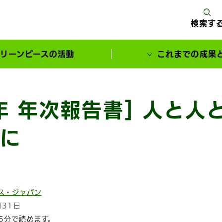
検索す
リーンピースの活動
これまでの成果
サポーターとともに実現してきた変化
2年 年次報告書] 人と人
に
ス・ジャパン
月31日
5分で読めます。