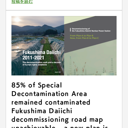
投稿を読む
85% of Special
Decontamination Area
remained contaminated
Fukushima Daiichi
decommissioning road map
unachievable – a new plan is