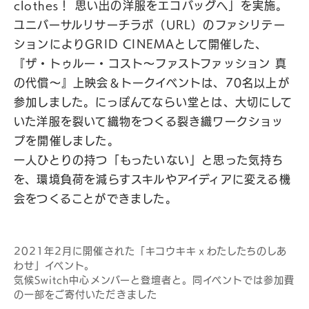
clothes！ 思い出の洋服をエコバッグへ」を実施。
ユニバーサルリサーチラボ（URL）のファシリテー
ションによりGRID CINEMAとして開催した、
『ザ・トゥルー・コスト～ファストファッション 真
の代償～』上映会＆トークイベントは、70名以上が
参加しました。にっぽんてならい堂とは、大切にして
いた洋服を裂いて織物をつくる裂き織ワークショッ
プを開催しました。
一人ひとりの持つ「もったいない」と思った気持ち
を、環境負荷を減らすスキルやアイディアに変える機
会をつくることができました。
2021年2月に開催された「キコウキキｘわたしたちのしあ
わせ」イベント。
気候Switch中心メンバーと登壇者と。同イベントでは参加費
の一部をご寄付いただきました