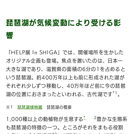
琵琶湖が気候変動により受ける影
響
「HELP展 In SHIGA」では、開催場所を生かした
オリジナル企画も登場。焦点を置いたのは、日本一
大きな湖であり、滋賀県の面積の6分の1を占めると
いう琵琶湖。約400万年以上も前に形成された湖が
それぞれ少しずつ移動し、40万年ほど前に今の琵琶
*1
湖の位置におさまったといわれる、古代湖です
。
※1
琵琶湖博物館
琵琶湖の概要
*
2
1,000種以上の動植物が生息する
豊かな生態系
も琵琶湖の特徴の一つ。ところがそれをまもる役割