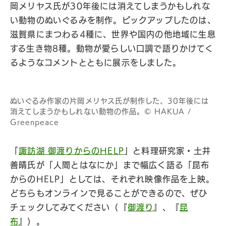
岡メリヤス氏が30年後には消えてしまうかもしれな
い動物のぬいぐるみを制作。ピックアップしたのは、
滋賀県にまつわる4種に、世界や国内の他地域に生息
する生き物8種。動物が愛らしい口調で語りかけてく
るようなコメントとともに展示をしました。
ぬいぐるみ作家の片岡メリヤス氏が制作した、30年後には
消えてしまうかもしれない動物の作品。©︎ HAKUA /
Greenpeace
「
諏訪湖 御渡りからのHELP
」と料理研究家・土井
善晴氏が「人間とはなにか」まで幅広く語る「昆布
からのHELP」としては、それぞれ映像作品を上映。
どちらもオンラインで見ることができるので、ぜひ
チェックしてみてください（『
御渡り
』、『
昆
布
』）。