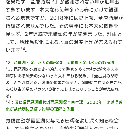
*3
を果たす「全層循環
」が観測されない年が近年出
てきています。本来なら毎年冬から春にかけて観測
される現象ですが、2018年には史上初、全層循環が
確認されませんでした。その翌年にも本来の働きを
見せず、2年連続で未確認の年が続きました。理由と
して、地球温暖化による水面の温度上昇が考えられて
*4
います
。
*2:
琵琶湖・淀川水系の動植物 琵琶湖・淀川水系の動植物
*3: 琵琶湖の水面にある冷たくて酸素を多く含む水が沈み込み、
湖底にある酸素の少ない水と入れ替わる現象。「琵琶湖の深呼
吸」とも呼ばれる。湖底の酸素が減ると、湖底に生息する魚が死
んだり生態系のバランスが崩れてしまったりすることが考えられ
る。
*4：
滋賀県琵琶湖環境部琵琶湖保全再生課 2020年 地球温暖
化が琵琶湖に及ぼす影響の理解と予測
気候変動が琵琶湖に与える影響をより深く知る機会
として実施されたのは、高校生新聞部とのコラボレ