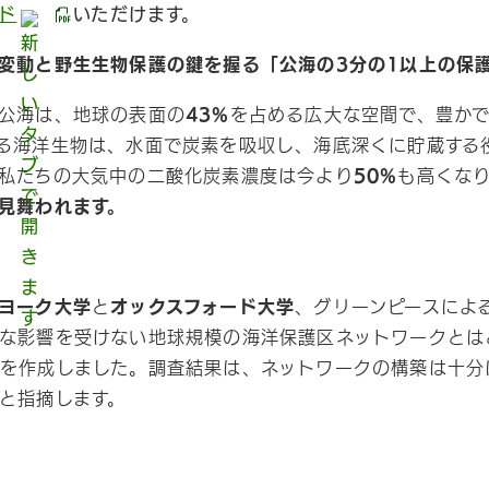
ド
いただけます。
変動と野生生物保護の鍵を握る「公海の3分の1以上の保
公海は、地球の表面の
43%
を占める広大な空間で、豊か
る海洋生物は、水面で炭素を吸収し、海底深くに貯蔵する
私たちの大気中の二酸化炭素濃度は今より
50%
も高くな
見舞われます。
ヨーク大学
と
オックスフォード大学
、グリーンピースによ
な影響を受けない地球規模の海洋保護区ネットワークとは
を作成しました。調査結果は、ネットワークの構築は十分
と指摘します。