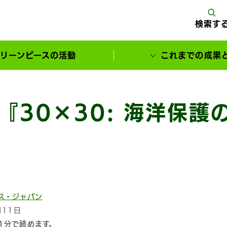
検索す
リーンピースの活動
これまでの成果
サポーターとともに実現してきた変化
『30×30: 海洋保護
ス・ジャパン
月11日
1分で読めます。