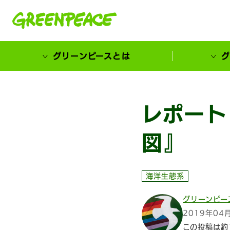
本文へ移動
グリーンピースとは
グ
市民が選ぶ！カーボンゼローカル大賞
レポート
図』
海洋生態系
グリーンピー
2019年04
この投稿は約