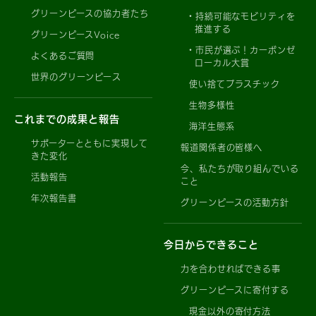
グリーンピースの協力者たち
持続可能なモビリティを
推進する
グリーンピースVoice
市民が選ぶ！カーボンゼ
よくあるご質問
ローカル大賞
世界のグリーンピース
使い捨てプラスチック
生物多様性
これまでの成果と報告
海洋生態系
サポーターとともに実現して
報道関係者の皆様へ
きた変化
今、私たちが取り組んでいる
活動報告
こと
年次報告書
グリーンピースの活動方針
今日からできること
力を合わせればできる事
グリーンピースに寄付する
現金以外の寄付方法