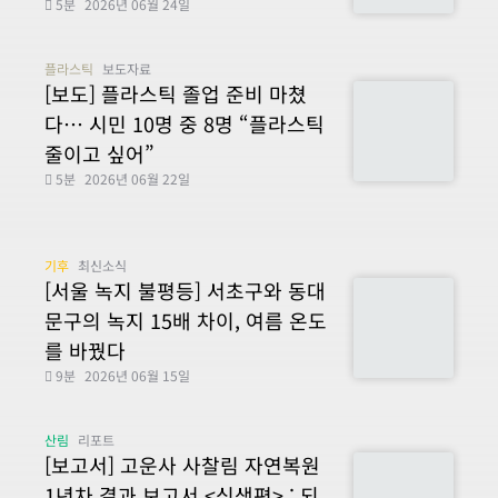
5분
2026년 06월 24일
플라스틱
보도자료
[보도] 플라스틱 졸업 준비 마쳤
다… 시민 10명 중 8명 “플라스틱
줄이고 싶어”
5분
2026년 06월 22일
기후
최신소식
[서울 녹지 불평등] 서초구와 동대
문구의 녹지 15배 차이, 여름 온도
를 바꿨다
9분
2026년 06월 15일
산림
리포트
[보고서] 고운사 사찰림 자연복원
1년차 결과 보고서 <식생편> : 되