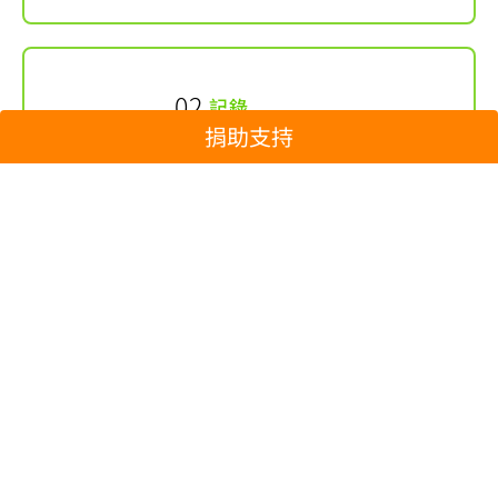
記錄
捐助支持
親身走到環境破壞第一現場，於
前線見證和記錄實況，推動環境
資訊透明和大眾知情權。
揭露
揭露傷害環境真相，向破壞環境
者問責，帶動公開的社會思辯。