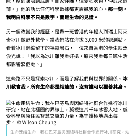
嘅，厚到睇唔到底層。而家你睇，佢變咗灰色，仲愈來愈
薄。」他的話比任何科學數據都更震撼我的心。
那一刻，
我明白科學不只是數字，而是生命的見證。
另一個改變我的經歷，是帶一班香港的年輕人到瑞士阿萊
奇冰川做野外教學。當我們站在海拔 3,000 米的觀測點，
看着冰川退縮留下的裸露岩石，一位來自香港的學生眼泛
淚光說：「我以為冰川離我哋好遠，原來我哋每日嘅生活
都影響緊佢哋。」
這條路不只是探索冰川，而是了解我們與世界的關係。
冰
川教會我，所有生命都是相連的，沒有誰可以獨善其身。
生命連結生命：我在巴芬島與因紐特社群合作進行冰川研究，站