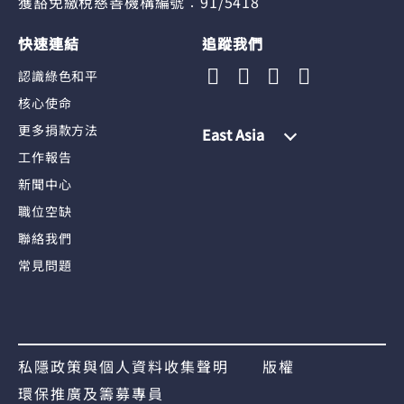
獲豁免繳稅慈善機構編號︰91/5418
快速連結
追蹤我們
認識綠色和平
核心使命
更多捐款方法
East Asia
工作報告
新聞中心
職位空缺
聯絡我們
常見問題
私隱政策與個人資料收集聲明
版權
環保推廣及籌募專員