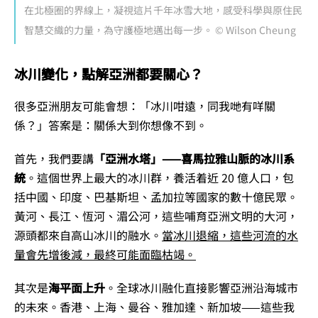
在北極圈的界線上，凝視這片千年冰雪大地，感受科學與原住民
智慧交織的力量，為守護極地邁出每一步。 © Wilson Cheung
冰川變化，點解亞洲都要關心？
很多亞洲朋友可能會想：「冰川咁遠，同我哋有咩關
係？」答案是：關係大到你想像不到。
首先，我們要講
「亞洲水塔」——喜馬拉雅山脈的冰川系
統
。這個世界上最大的冰川群，養活着近 20 億人口，包
括中國、印度、巴基斯坦、孟加拉等國家的數十億民眾。
黃河、長江、恆河、湄公河，這些哺育亞洲文明的大河，
源頭都來自高山冰川的融水。
當冰川退縮，這些河流的水
量會先增後減，最終可能面臨枯竭。
其次是
海平面上升
。全球冰川融化直接影響亞洲沿海城市
的未來。香港、上海、曼谷、雅加達、新加坡——這些我