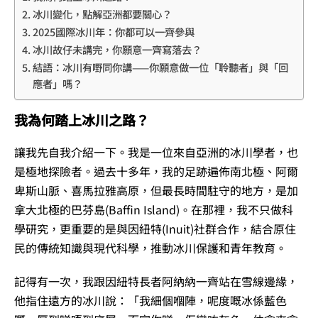
冰川變化，點解亞洲都要關心？
2025國際冰川年：你都可以一齊參與
冰川故仔未講完，你願意一齊寫落去？
結語：冰川有嘢同你講——你願意做一位「聆聽者」與「回
應者」嗎？
我為何踏上冰川之路？
讓我先自我介紹一下。我是一位來自亞洲的冰川學者，也
是極地探險者。過去十多年，我的足跡遍佈南北極、阿爾
卑斯山脈、喜馬拉雅高原，但最長時間駐守的地方，是加
拿大北極的巴芬島(Baffin Island)。在那裡，我不只做科
學研究，更重要的是與因紐特(Inuit)社群合作，結合原住
民的傳統知識與現代科學，推動冰川保護和青年教育。
記得有一次，我跟因紐特長者阿納納一齊站在雪線邊緣，
他指住遠方的冰川說：「我細個嗰陣，呢度嘅冰係藍色