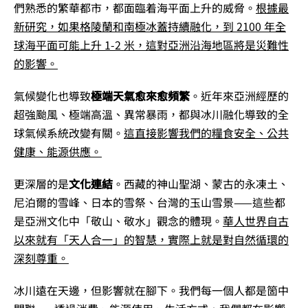
們熟悉的繁華都市，都面臨着海平面上升的威脅。
根據最
新研究，如果格陵蘭和南極冰蓋持續融化，到 2100 年全
球海平面可能上升 1-2 米，這對亞洲沿海地區將是災難性
的影響。
氣候變化也導致
極端天氣愈來愈頻繁
。近年來亞洲經歷的
超強颱風、極端高溫、異常暴雨，都與冰川融化導致的全
球氣候系統改變有關。
這直接影響我們的糧食安全、公共
健康、能源供應。
更深層的是
文化連結
。西藏的神山聖湖、蒙古的永凍土、
尼泊爾的雪峰、日本的雪祭、台灣的玉山雪景——這些都
是亞洲文化中「敬山、敬水」觀念的體現。
華人世界自古
以來就有「天人合一」的智慧，實際上就是對自然循環的
深刻尊重。
冰川遠在天邊，但影響就在腳下。我們每一個人都是箇中