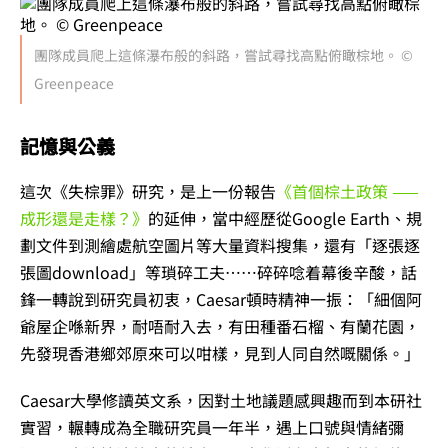
團隊成員爬上這條瀑布般的斜路，嘗試尋找高點俯瞰棕地。 ©
Greenpeace
記憶與公義
這次《失棕罪》研究，是上一份報告
《首個棕土政策 ——
成形還是走樣？》
的延伸，當中經歷從Google Earth、規
劃文件到測繪處航空圖片等大量資料搜集，還有「逐張逐
張圖download」等瑣碎工夫……碎碎唸着幕後辛酸，話
鋒一轉說到研究員初衷，Caesar頓時精神一振：「細個阿
爺屋企喺新界，耐唔耐入去，有田種番石榴、有蘭花園，
先發現香港鄉郊原來可以咁樣，見到人同自然嘅關係。」
Caesar大學修讀英文系，因對土地議題感興趣而到本研社
實習，輾轉成為全職研究員一年半，遇上口號與情緒彌