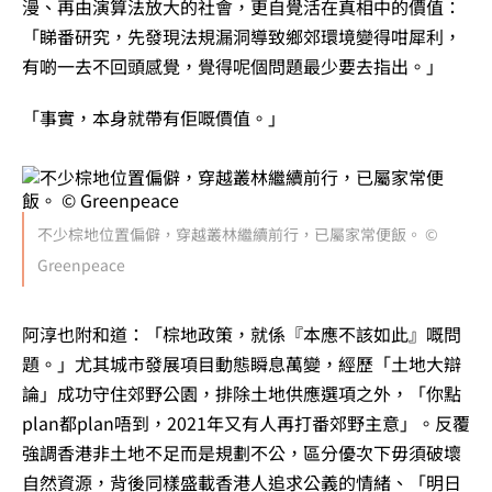
漫、再由演算法放大的社會，更自覺活在真相中的價值：
「睇番研究，先發現法規漏洞導致鄉郊環境變得咁犀利，
有啲一去不回頭感覺，覺得呢個問題最少要去指出。」
「事實，本身就帶有佢嘅價值。」
不少棕地位置偏僻，穿越叢林繼續前行，已屬家常便飯。 ©
Greenpeace
阿淳也附和道：「棕地政策，就係『本應不該如此』嘅問
題。」尤其城市發展項目動態瞬息萬變，經歷「土地大辯
論」成功守住郊野公園，排除土地供應選項之外，「你點
plan都plan唔到，2021年又有人再打番郊野主意」。反覆
強調香港非土地不足而是規劃不公，區分優次下毋須破壞
自然資源，背後同樣盛載香港人追求公義的情緒、「明日