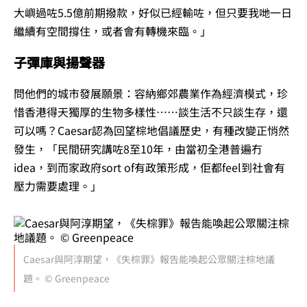
大嶼過咗5.5億前期撥款，好似已經輸咗，但只要我哋一日
繼續有空間撐住，或者會有轉機來臨。」
子彈庫與揚聲器
問他們的城市發展願景：容納鄉郊農業作為經濟模式，珍
惜香港得天獨厚的生物多樣性……談生活不只談生存，還
可以嗎？Caesar認為回望棕地倡議歷史，有種改變正悄然
發生，「民間研究講咗8至10年，由當初全港普遍冇
idea，到而家政府sort of有政策形成，佢都feel到社會有
壓力需要處理。」
Caesar與阿淳期望，《失棕罪》報告能喚起公眾關注棕地議
題。 © Greenpeace