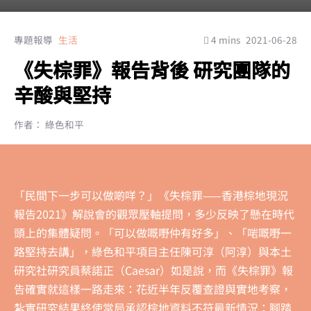
專題報導
生活
4 mins
2021-06-28
《失棕罪》報告背後 研究團隊的
辛酸與堅持
作者： 綠色和平
「民間下一步可以做啲咩？」《失棕罪——香港棕地現況
報告2021》解說會的觀眾壓軸提問，多少反映了懸在時代
頭上的集體疑問。「可以做嘅嘢仲有好多」、「啱嘅嘢一
路堅持去講」，綠色和平項目主任陳可淳（阿淳）與本土
研究社研究員蔡諾正（Caesar）如是說，而《失棕罪》報
告確實就這樣一路走來：花近半年反覆查證與實地考察，
紮實研究結果終使當局承認棕地資料不符最新情況：腳踏