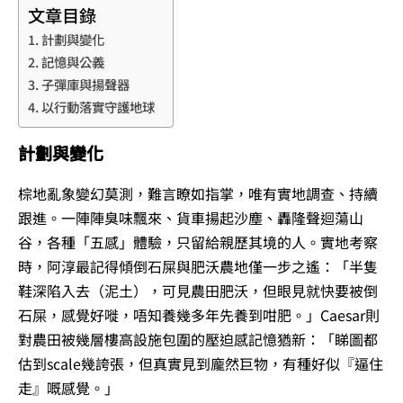
文章目錄
計劃與變化
記憶與公義
子彈庫與揚聲器
以行動落實守護地球
計劃與變化
棕地亂象變幻莫測，難言瞭如指掌，唯有實地調查、持續
跟進。一陣陣臭味飄來、貨車揚起沙塵、轟隆聲迴蕩山
谷，各種「五感」體驗，只留給親歷其境的人。實地考察
時，阿淳最記得傾倒石屎與肥沃農地僅一步之遙：「半隻
鞋深陷入去（泥土），可見農田肥沃，但眼見就快要被倒
石屎，感覺好嘥，唔知養幾多年先養到咁肥。」Caesar則
對農田被幾層樓高設施包圍的壓迫感記憶猶新：「睇圖都
估到scale幾誇張，但真實見到龐然巨物，有種好似『逼住
走』嘅感覺。」