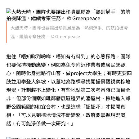
大熱天時，團隊也要讓出珍貴風扇為「熱到焫手」的航拍機降
溫，繼續考察任務。 © Greenpeace
抱住「唔知睇到啲咩，唔知有冇料到」的心態探路，團隊
也要保持機動應變，例如為免令附近作業者或居民起疑
心，隨時化身迷路行山客、做project大學生；有時更要四
肢並用攀登大斜坡，以墓地為路標尋找開揚景觀視察棕地
現況。計劃趕不上變化，有些地點第二次考察時已面目全
非，但部份個案如毗鄰發展區邊界的潘屋村、棕地進入郊
野公園範圍的和宜合村，也是這樣「搵搵吓」才揭開真
相，「可以見到棕地情況不斷變緊，政府要掌握現況嘅
話，冇可能淨係做一次研究。」