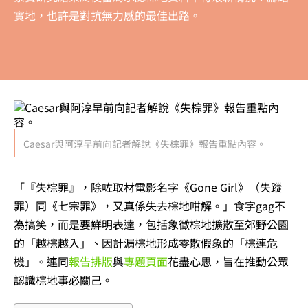
實地，也許是對抗無力感的最佳出路。
Caesar與阿淳早前向記者解說《失棕罪》報告重點內容。
「『失棕罪』，除咗取材電影名字《Gone Girl》（失蹤
罪）同《七宗罪》，又真係失去棕地咁解。」食字gag不
為搞笑，而是要鮮明表達，包括象徵棕地擴散至郊野公園
的「越棕越入」、因計漏棕地形成零散假象的「棕連危
機」。連同
報告排版
與
專題頁面
花盡心思，旨在推動公眾
認識棕地事必關己。