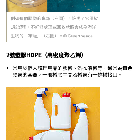
例如這個膠樽的底部（左圖），註明了它屬於
1號塑膠，不好好處理或回收就將會成為海洋
生物的「牢籠」（右圖）。© Greenpeace
2號塑膠HDPE（高密度聚乙烯）
常用於個人護理用品的膠樽、洗衣液樽等，通常為實色
硬身的容器，一般樽底中間及樽身有一條橫接口。