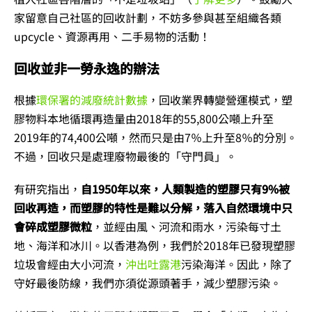
家留意自己社區的回收計劃，不妨多參與甚至組織各類
upcycle、資源再用、二手易物的活動！
回收並非一勞永逸的辦法
根據
環保署的減廢統計數據
，回收業界轉變營運模式，塑
膠物料本地循環再造量由2018年的55,800公噸上升至
2019年的74,400公噸，然而只是由7％上升至8％的分別。
不過，回收只是處理廢物最後的「守門員」。
有研究指出，
自1950年以來，人類製造的塑膠只有9%被
回收再造，而塑膠的特性是難以分解，落入自然環境中只
會碎成塑膠微粒
，並經由風、河流和雨水，污染每寸土
地、海洋和冰川。以香港為例，我們於2018年已發現塑膠
垃圾會經由大小河流，
沖出吐露港
污染海洋。因此，除了
守好最後防線，我們亦須從源頭著手，減少塑膠污染。