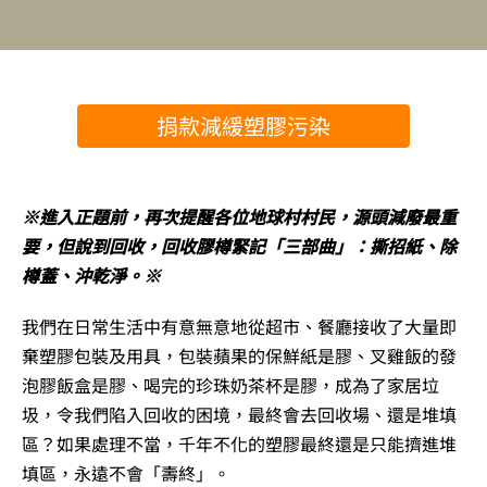
捐款減緩塑膠污染
※進入正題前，再次提醒各位地球村村民，源頭減廢最重
要，但說到回收，回收膠樽緊記「三部曲」：撕招紙、除
樽蓋、沖乾淨。※
我們在日常生活中有意無意地從超市、餐廳接收了大量即
棄塑膠包裝及用具，包裝蘋果的保鮮紙是膠、叉雞飯的發
泡膠飯盒是膠、喝完的珍珠奶茶杯是膠，成為了家居垃
圾，令我們陷入回收的困境，最終會去回收場、還是堆填
區？如果處理不當，千年不化的塑膠最終還是只能擠進堆
填區，永遠不會「壽終」。