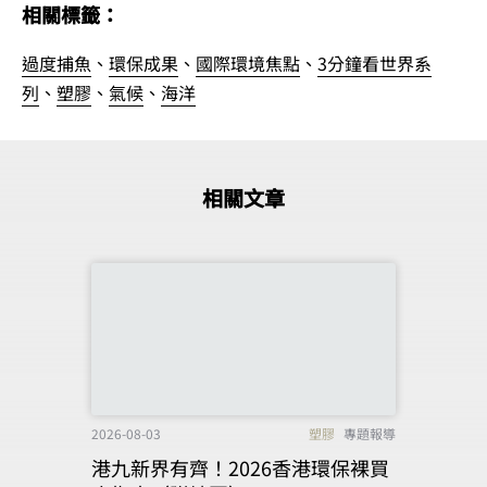
相關標籤：
過度捕魚
、
環保成果
、
國際環境焦點
、
3分鐘看世界系
列
、
塑膠
、
氣候
、
海洋
相關文章
2026-08-03
塑膠
專題報導
港九新界有齊！2026香港環保裸買