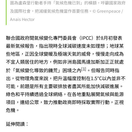
圖為盧森堡行動者手持「氣候危機已到」的橫額，呼籲國家政府
及國際社會，把減緩氣候危機當作首要任務。© Greenpeace /
Anais Hector
聯合國政府間氣候變化專門委員會（IPCC）於8月初發表
最新氣候報告，指出現時全球減碳速度未如理想；地球某
些地區，正因全球變暖及極端天氣的威脅，慢慢走向成為
不宜人類居住的地方，例如非洲島國馬達加斯加正正就處
[1]
於「氣候變化導致的饑荒」困境之內
。但報告同時指
出，從物理角度來說，把升溫幅度控制在1.5°C以內並非不
可能，前題是所有主要碳排放者盡其所能加快減碳進展。
綠色和平持續透過全球網絡，在各地重點展開氣候與能源
項目，連結公眾，致力推動政商即時採取實際行動，正視
危機。
延伸閱讀：