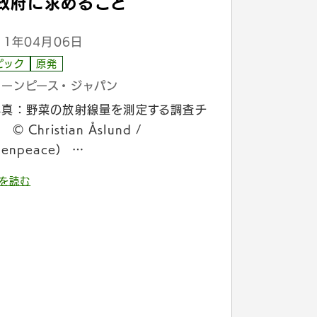
政府に求めること
11年04月06日
ピック
原発
リーンピース・ジャパン
写真：野菜の放射線量を測定する調査チ
© Christian Åslund /
eenpeace） …
を読む