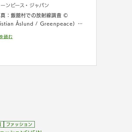
リーンピース・ジャパン
写真：飯舘村での放射線調査 ©
istian Åslund / Greenpeace）…
を読む
質
ファッション