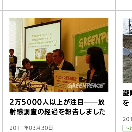
避
2万5000人以上が注目――放
を
射線調査の経過を報告しました
20
2011年03月30日
ト