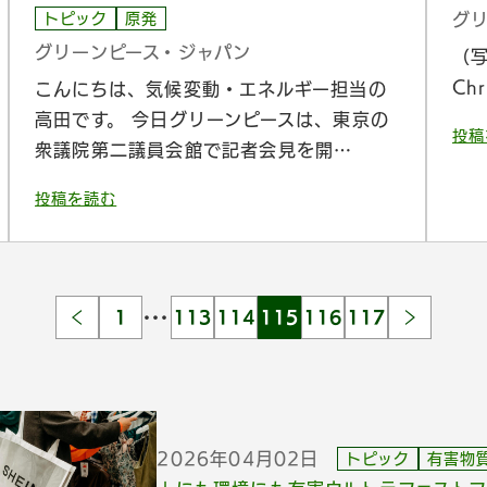
グ
トピック
原発
グリーンピース・ジャパン
（
Chr
こんにちは、気候変動・エネルギー担当の
高田です。 今日グリーンピースは、東京の
投稿
衆議院第二議員会館で記者会見を開…
投稿を読む
…
1
113
114
115
116
117
2026年04月02日
トピック
有害物