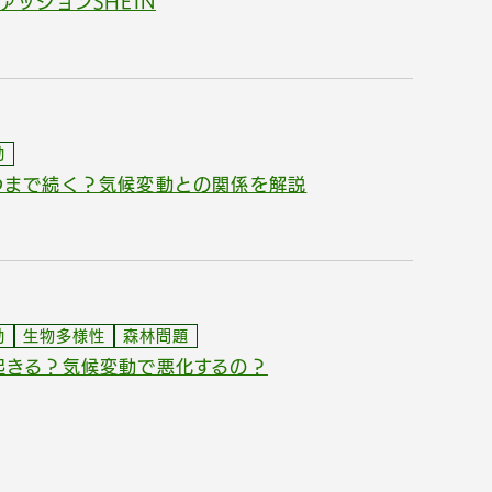
ッションSHEIN
動
つまで続く？気候変動との関係を解説
動
生物多様性
森林問題
起きる？気候変動で悪化するの？