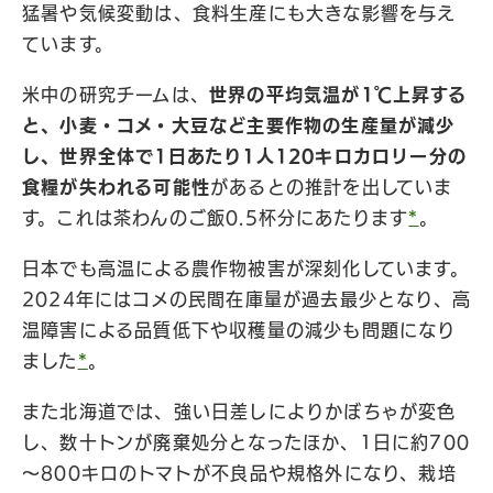
猛暑や気候変動は、食料生産にも大きな影響を与え
ています。
米中の研究チームは、
世界の平均気温が1℃上昇する
と、小麦・コメ・大豆など主要作物の生産量が減少
し、世界全体で1日あたり1人120キロカロリー分の
食糧が失われる可能性
があるとの推計を出していま
す。これは茶わんのご飯0.5杯分にあたります
*
。
日本でも高温による農作物被害が深刻化しています。
2024年にはコメの民間在庫量が過去最少となり、高
温障害による品質低下や収穫量の減少も問題になり
ました
*
。
また北海道では、強い日差しによりかぼちゃが変色
し、数十トンが廃棄処分となったほか、1日に約700
～800キロのトマトが不良品や規格外になり、栽培