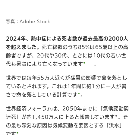
写真：Adobe Stock
2024年、熱中症による死者数が過去最高の2000人
を超えました。
死亡総数のうち85%は65歳以上の高
齢者ですが、20代や30代、ときには10代の若い世
代も暑さにより亡くなっています
*
。
世界では毎年55万人近くが猛暑の影響で命を落とし
ているとされます。これは1年間に約1分に一人が暑
さで命を落としている計算です
*
。
世界経済フォーラムは、2050年までに「気候変動関
連死」が約1,450万⼈に上ると報告しています*。そ
の最も深刻な原因は気候変動を要因とする「洪水」
です
*
。