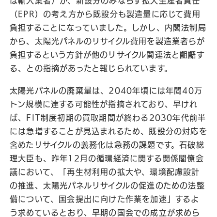
は輸入業者）が、新設分のみならず拡大生産者責任
（EPR）の考え方から既設分も製造量に応じて費用
負担することになっていました。しかし、内閣法制局
から、太陽光パネルのリサイクル費用を製造業者らが
負担するという方針が他のリサイクル関連法と齟齬す
る、との指摘があったと報じられています。
太陽光パネルの廃棄量は、2040年頃には年間40万
トン規模に達する可能性が指摘されており、早けれ
ば、FIT制度初期の買取期間が終わる2030年代前半
には急増することが見込まれるため、既設分の対応を
含めたリサイクルの義務化は急務の課題です。石破総
理大臣も、昨年12月の循環経済に関する関係閣僚会
議において、「再生材利用の拡大や、環境配慮設計
の推進、太陽光パネルリサイクルの促進のための法整
備について、国会提出に向けた作業を加速」するよ
う求めているとおり、早期の国会での成立が求めら