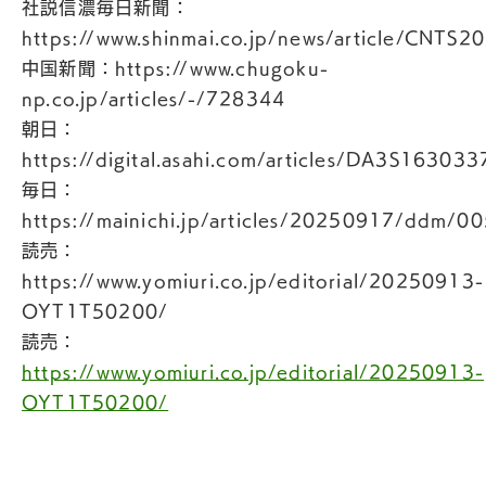
社説信濃毎日新聞：
https://www.shinmai.co.jp/news/article/CNT
中国新聞：https://www.chugoku-
np.co.jp/articles/-/728344
朝日：
https://digital.asahi.com/articles/DA3S163033
毎日：
https://mainichi.jp/articles/20250917/ddm/
読売：
https://www.yomiuri.co.jp/editorial/20250913-
OYT1T50200/
読売：
https://www.yomiuri.co.jp/editorial/20250913-
OYT1T50200/