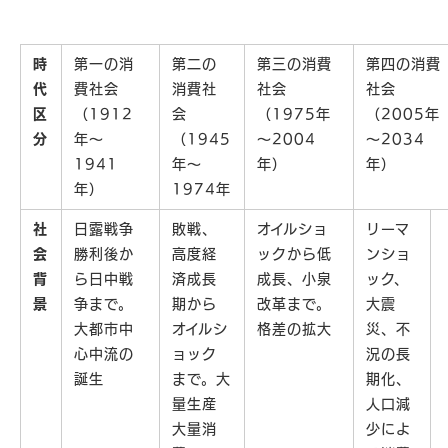
時
第一の消
第二の
第三の消費
第四の消費
代
費社会
消費社
社会
社会
区
（1912
会
（1975年
（2005年
分
年～
（1945
～2004
～2034
1941
年～
年）
年）
年）
1974年
社
日露戦争
敗戦、
オイルショ
リーマ
会
勝利後か
高度経
ックから低
ンショ
背
ら日中戦
済成長
成長、小泉
ック、
景
争まで。
期から
改革まで。
大震
大都市中
オイルシ
格差の拡大
災、不
心中流の
ョック
況の長
誕生
まで。大
期化、
量生産
人口減
大量消
少によ