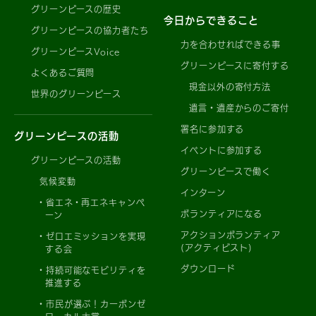
グリーンピースの歴史
今日からできること
グリーンピースの協力者たち
力を合わせればできる事
グリーンピースVoice
グリーンピースに寄付する
よくあるご質問
現金以外の寄付方法
世界のグリーンピース
遺言・遺産からのご寄付
署名に参加する
グリーンピースの活動
イベントに参加する
グリーンピースの活動
グリーンピースで働く
気候変動
インターン
省エネ・再エネキャンペ
ボランティアになる
ーン
アクションボランティア
ゼロエミッションを実現
(アクティビスト)
する会
ダウンロード
持続可能なモビリティを
推進する
市民が選ぶ！カーボンゼ