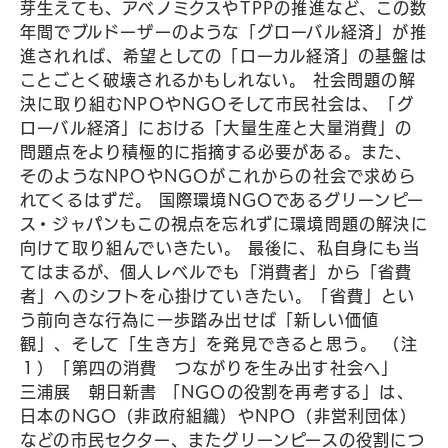
芽生えても、アベノミクスやTPPの推進など、この数
年間でブルドーザーのような「グローバル経済」が推
進されれば、希望としての「ローカル経済」の基盤は
ことごとく破壊されるかもしれない。 社会問題の解
決に取り組むNPOやNGOそして市民社会は、「グ
ローバル経済」における「大量生産と大量消費」の
問題点をより積極的に指摘する必要がある。また、
そのようなNPOやNGOがこれからの社会で求めら
れてくるはずだ。 国際環境NGOであるグリーンピー
ス・ジャパンもこの視点を忘れずに環境問題の解決に
向けて取り組んでいきたい。 最後に、私自身にも当
てはまるが、個人レベルでも「消費者」から「省費
者」へのシフトを心掛けていきたい。「省費」とい
う前向きな行為に一歩踏み出せば「新しい価値
観」、そして「生き方」を発見できると思う。 （注
１）「第四の消費 つながりを生み出す社会へ」
三浦展 朝日新書 「NGOの役割を再考する」は、
日本のNGO（非政府組織）やNPO（非営利団体）
などの市民セクター、またグリーンピースの役割につ