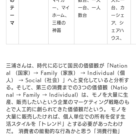
の
マイカ
数台、一人
人に一
テ
ー、マイ
一台、一人
台、カ
ー
ホーム、
数台
ーシェ
マ
三種の
ア、シ
神器
ェアハ
ウス、
三浦さんは、時代に応じて国民の価値観が「Nation
al （国家）→ Family（家族） → Individual（個
人） → Social（社会）」へと変化していると分析す
る。そして、第三の消費までの3つの価値観（Natio
nal → Family → Individual）は、モノを大量に生
産、販売したいという企業のマーケティング戦略のも
とで人工的に創られてきた価値観だという。 モノを
大量に販売したければ、個人単位での所有を促す生
活スタイルを「トレンド」とする必要があったわけ
だ。 消費者の能動的な行為かと思う「消費行動」