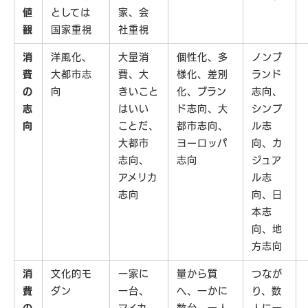
値
としては
家、会
観
国家重視
社重視
消
洋風化、
大量消
個性化、多
ノンブ
費
大都市志
費、大
様化、差別
ランド
の
向
きいこと
化、ブラン
志向、
志
はいい
ド志向、大
シンプ
向
ことだ、
都市志向、
ル志
大都市
ヨーロッパ
向、カ
志向、
志向
ジュア
アメリカ
ル志
志向
向、日
本志
向、地
方志向
消
文化的モ
一家に
量から質
つなが
費
ダン
一台、
へ、一かに
り、数