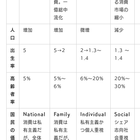
費。一
る消費
億総中
市場の
流化
縮小
人
増加
増加
微増
減少
口
出
5
5→2
2→1.3～
1.3 ～
生
1.4
1.4
率
高
5%
5%～
6%～20%
20%～
齢
6%
30%
者
率
国
National
Family
Individual
Social
民
消費は私
消費は
私有主義か
シェア
の
有主義だ
私有主
つ個人重視
志向社
価
が、全体
義だが、
会重視