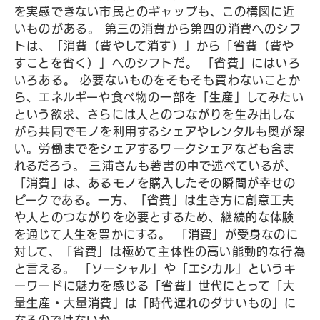
を実感できない市民とのギャップも、この構図に近
いものがある。 第三の消費から第四の消費へのシフ
トは、「消費（費やして消す）」から「省費（費や
すことを省く）」へのシフトだ。 「省費」にはいろ
いろある。 必要ないものをそもそも買わないことか
ら、エネルギーや食べ物の一部を「生産」してみたい
という欲求、さらには人とのつながりを生み出しな
がら共同でモノを利用するシェアやレンタルも奥が深
い。労働までをシェアするワークシェアなども含ま
れるだろう。 三浦さんも著書の中で述べているが、
「消費」は、あるモノを購入したその瞬間が幸せの
ピークである。一方、「省費」は生き方に創意工夫
や人とのつながりを必要とするため、継続的な体験
を通じて人生を豊かにする。 「消費」が受身なのに
対して、「省費」は極めて主体性の高い能動的な行為
と言える。 「ソーシャル」や「エシカル」というキ
ーワードに魅力を感じる「省費」世代にとって「大
量生産・大量消費」は「時代遅れのダサいもの」に