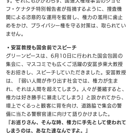
す。それにもかかわらず、国連人権理事会のジョセ
フ・ケナタチ特別報告者が指摘するように、捜査機
関による恣意的な運用を監督し、権力の濫用に歯止
めをかけ、プライバシー権を守る対策は、取られてい
ません。
▪️安冨教授も国会前でスピーチ
グリーンピースは、6月10日に行われた国会包囲の
集会に、マスコミでも広くご活躍の安冨歩東大教授
をお招きし、スピーチしていただきました。安冨教授
は、『
弱い人間が作り出す社会では、権力が生ま
れ、
それは人間を超えてしまう。人々が萎縮すると、
権力は好き勝手に暴走してしまう』と
説かれてから、
壇上でくるっと観客に背を向け、道路脇で集会の警
備に当たる警察官達に向けて語りかけました。
『お巡りさん、そんな時、権力に手先として使われて
しまうのは、あなた達なんですよ。』