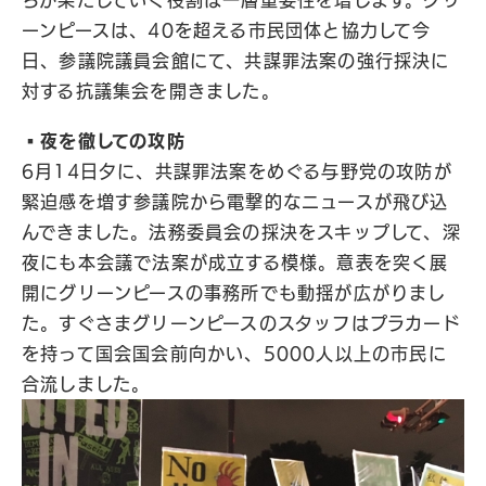
ちが果たしていく役割は一層重要性を増します。グリ
ーンピースは、40を超える市民団体と協力して今
日、参議院議員会館にて、共謀罪法案の強行採決に
対する抗議集会を開きました。
▪️夜を徹しての攻防
6月14日夕に、共謀罪法案をめぐる与野党の攻防が
緊迫感を増す参議院から電撃的なニュースが飛び込
んできました。法務委員会の採決をスキップして、深
夜にも本会議で法案が成立する模様。意表を突く展
開にグリーンピースの事務所でも動揺が広がりまし
た。すぐさまグリーンピースのスタッフはプラカード
を持って国会国会前向かい、5000人以上の市民に
合流しました。