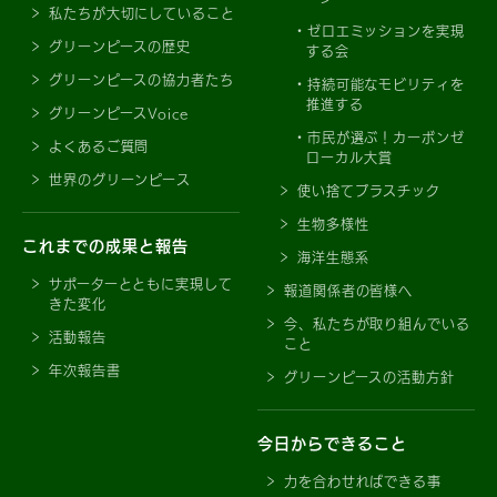
私たちが大切にしていること
ゼロエミッションを実現
グリーンピースの歴史
する会
グリーンピースの協力者たち
持続可能なモビリティを
推進する
グリーンピースVoice
市民が選ぶ！カーボンゼ
よくあるご質問
ローカル大賞
世界のグリーンピース
使い捨てプラスチック
生物多様性
これまでの成果と報告
海洋生態系
サポーターとともに実現して
報道関係者の皆様へ
きた変化
今、私たちが取り組んでいる
活動報告
こと
年次報告書
グリーンピースの活動方針
今日からできること
力を合わせればできる事