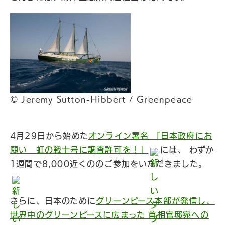
© Jeremy Sutton-Hibbert / Greenpeace
4月29日から始めた
オンライン署名 「日本政府にお
願い 虹の戦士号に調査許可を！」
には、 わずか
1週間で8,000近くののご参加をいただきました。
さらに、日本のために
グリーンピース本部が発信し、
世界中のグリーンピースに広まった 首相官邸宛への